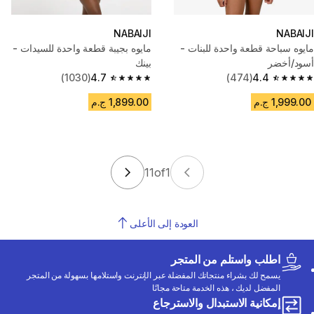
NABAIJI
NABAIJI
مايوه سباحة قطعة واحدة للبنات -
مايوه بجيبة قطعة واحدة للسيدات -
أسود/أخضر
بينك
(1030)
4.7
(474)
4.4
4.7 out of 5 stars from 1030 reviews
4.4 out of 5 stars from 474 reviews
1,999.00 ج.م
1,899.00 ج.م
11
of
1
العودة إلى الأعلى
اطلب واستلم من المتجر
يسمح لك بشراء منتجاتك المفضلة عبر الإنترنت واستلامها بسهولة من المتجر
المفضل لديك ، هذه الخدمة متاحة مجانًا
إمكانية الاستبدال والاسترجاع