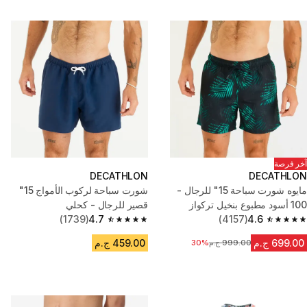
آخر فرصة
DECATHLON
DECATHLON
مايوه شورت سباحة 15" للرجال -
شورت سباحة لركوب الأمواج 15"
100 أسود مطبوع بنخيل تركواز
قصير للرجال - كحلي
(1739)
4.7
(4157)
4.6
4.7 out of 5 stars from 1739 reviews
4.6 out of 5 stars from 4157 reviews
699.00 ج.م
459.00 ج.م
999.00 ج.م
السعر قبل التخفيض
30%