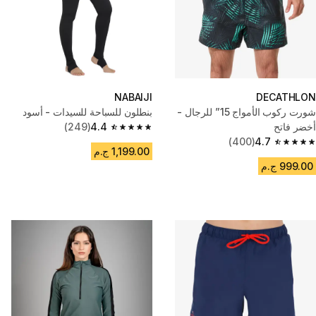
NABAIJI
DECATHLON
شورت ركوب الأمواج 15” للرجال -
بنطلون للسباحة للسيدات - أسود
أخضر فاتح
4.4
(249)
4.4 out of 5 stars from 249 reviews
(400)
4.7
4.7 out of 5 stars from 400 reviews
1,199.00 ج.م
999.00 ج.م