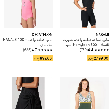
DECATHLON
NABAIJI
مايوه سباحة قطعة واحدة بشورت
مايوه قطعة واحدة - HANALEI 100
للنساء - 500 Kamyleon أسود
بينك فاتح
(635)
4.7
(179)
4.4
4.7 out of 5 stars from 635 reviews
4.4 out of 5 stars from 179 reviews
2,199.00 ج.م
899.00 ج.م