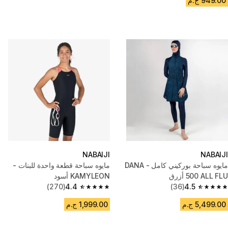
949.00 ج.م
NABAIJI
NABAIJI
مايوه سباحة بوركيني كامل - DANA
مايوه سباحة قطعة واحدة للبنات -
500 ALL FLU أزرق
KAMYLEON أسود
(270)
4.4
(36)
4.5
4.4 out of 5 stars from 270 reviews
4.5 out of 5 stars from 36 reviews
5,499.00 ج.م
1,999.00 ج.م