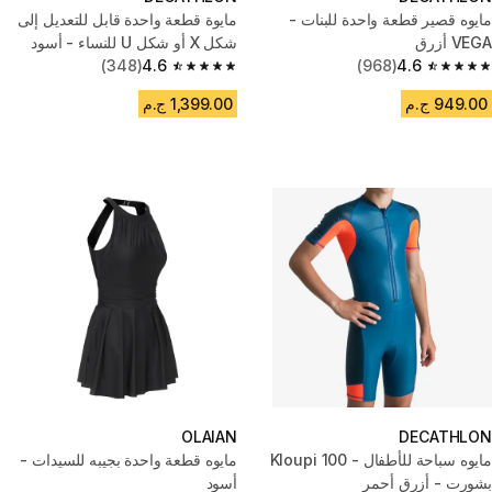
مايوه قصير قطعة واحدة للبنات -
مايوة قطعة واحدة قابل للتعديل إلى
VEGA أزرق
شكل X أو شكل U للنساء - أسود
(348)
4.6
(968)
4.6
4.6 out of 5 stars from 348 reviews
4.6 out of 5 stars from 968 reviews
949.00 ج.م
1,399.00 ج.م
OLAIAN
DECATHLON
مايوه سباحة للأطفال - 100 Kloupi
مايوه قطعة واحدة بجيبه للسيدات -
بشورت - أزرق أحمر
أسود