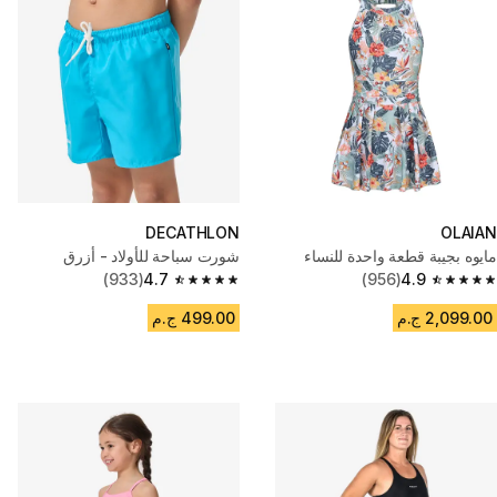
DECATHLON
OLAIAN
مايوه بجيبة قطعة واحدة للنساء
شورت سباحة للأولاد - أزرق
(933)
4.7
(956)
4.9
4.7 out of 5 stars from 933 reviews
4.9 out of 5 stars from 956 reviews
2,099.00 ج.م
499.00 ج.م