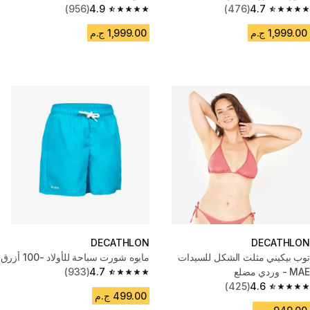
(956)
4.9
(476)
4.7
4.9 out of 5 stars from 956 reviews
4.7 out of 5 stars from 476 reviews
1,999.00 ج.م
1,999.00 ج.م
DECATHLON
DECATHLON
توب بيكيني مثلث الشكل للسيدات
مايوه شورت سباحة للأولاد -100 أزرق
MAE - وردي مضلع
4.7
(933)
4.7 out of 5 stars from 933 reviews
(425)
4.6
4.6 out of 5 stars from 425 reviews
499.00 ج.م