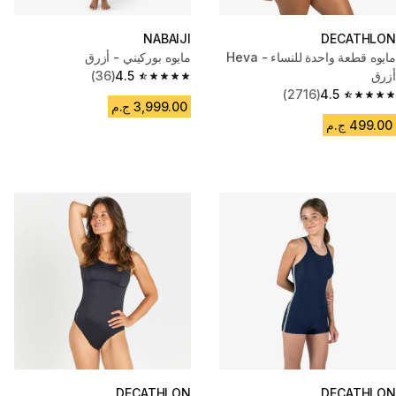
NABAIJI
DECATHLON
مايوه قطعة واحدة للنساء - Heva
مايوه بوركيني - أزرق
أزرق
4.5
(36)
4.5 out of 5 stars from 36 reviews
(2716)
4.5
4.5 out of 5 stars from 2716 reviews
3,999.00 ج.م
499.00 ج.م
DECATHLON
DECATHLON