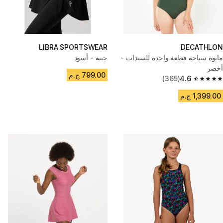
LIBRA SPORTSWEAR
DECATHLON
مايوه سباحة قطعة واحدة للسيدات -
جيبة - أسود
أخضر
799.00 ج.م
(365)
4.6
4.6 out of 5 stars from 365 reviews
1,399.00 ج.م