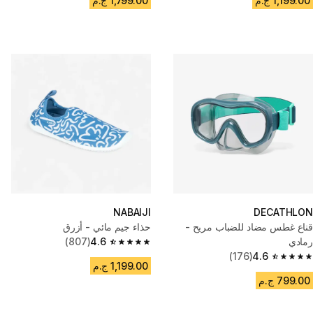
1,199.00 ج.م
1,799.00 ج.م
NABAIJI
DECATHLON
قناع غطس مضاد للضباب مريح -
حذاء جيم مائي - أزرق
رمادي
4.6
(807)
4.6 out of 5 stars from 807 reviews
(176)
4.6
4.6 out of 5 stars from 176 reviews
1,199.00 ج.م
799.00 ج.م