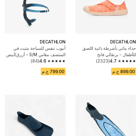
DECATHLON
DECATHLON
حذاء مائي بأشرطة ذاتية اللصق
أنبوب تنفس للسباحة مثبت في
للأطفال - برتقالي فاتح
المنتصف مقاس S/M - أزرق/أبيض
(84)
4.6
(2323)
4.7
4.6 out of 5 stars from 84 reviews
4.7 out of 5 stars from 2323 reviews
899.00 ج.م
799.00 ج.م