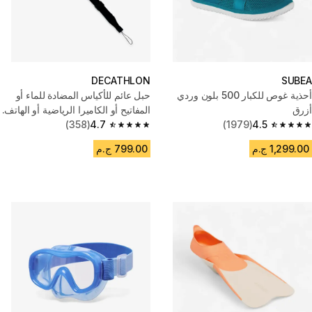
DECATHLON
SUBEA
أحذية غوص للكبار 500 بلون وردي
حبل عائم للأكياس المضادة للماء أو
أزرق
المفاتيح أو الكاميرا الرياضية أو الهاتف.
(358)
4.7
(1979)
4.5
4.7 out of 5 stars from 358 reviews
4.5 out of 5 stars from 1979 reviews
1,299.00 ج.م
799.00 ج.م