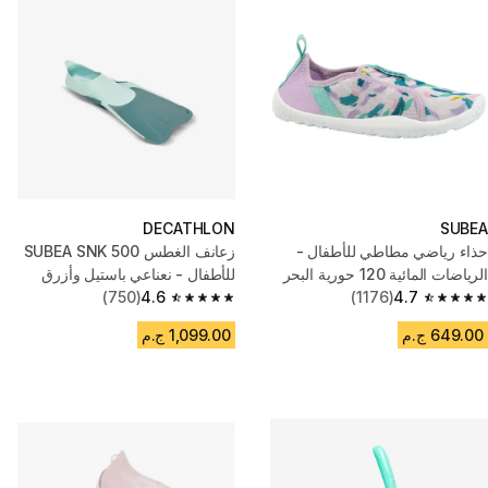
DECATHLON
SUBEA
حذاء رياضي مطاطي للأطفال -
زعانف الغطس SUBEA SNK 500
الرياضات المائية 120 حورية البحر
للأطفال - نعناعي باستيل وأزرق
4.7
(1176)
رمادي
4.6
(750)
4.6 out of 5 stars from 750 reviews
4.7 out of 5 stars from 1176 reviews
649.00 ج.م
1,099.00 ج.م