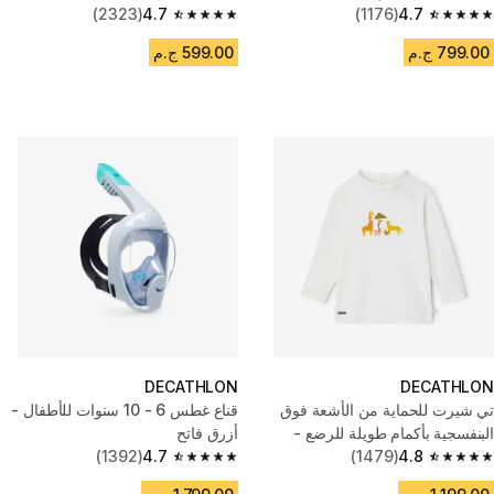
- مرجاني
4.7
(1176)
4.7
(2323)
4.7 out of 5 stars from 2323 reviews
4.7 out of 5 stars from 1176 reviews
799.00 ج.م
599.00 ج.م
DECATHLON
DECATHLON
تي شيرت للحماية من الأشعة فوق
قناع غطس 6 - 10 سنوات للأطفال -
البنفسجية بأكمام طويلة للرضع -
أزرق فاتح
بطبعةSAVANNAH
4.8
(1479)
4.7
(1392)
4.7 out of 5 stars from 1392 reviews
4.8 out of 5 stars from 1479 reviews