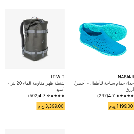
ITIWIT
NABAIJI
حذاء حمام سباحة للأطفال - أخضر/
شنطة ظهر مقاومة للماء 20 لتر -
أزرق
أسود
(502)
4.7
(297)
4.7
4.7 out of 5 stars from 502 reviews
4.7 out of 5 stars from 297 reviews
1,199.00 ج.م
3,399.00 ج.م