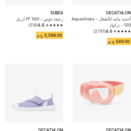
SUBEA
DECATHLON
أحذية مائية للأطفال - Aquashoes
زعنفة غوص - FF 500 أزرق
100 - تركواز
4.6
(518)
4.6 out of 5 stars from 518 reviews
(2761)
4.6
4.6 out of 5 stars from 2761 reviews
3,399.00 ج.م
549.00 ج.م
DECATHLON
DECATHLON