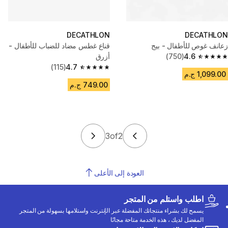
DECATHLON
DECATHLON
زعانف غوص للأطفال - بيج
قناع غطس مضاد للضباب للأطفال -
4.6
(750)
أزرق
4.6 out of 5 stars from 750 reviews
(115)
4.7
4.7 out of 5 stars from 115 reviews
1,099.00 ج.م
749.00 ج.م
3
of
2
العودة إلى الأعلى
اطلب واستلم من المتجر
يسمح لك بشراء منتجاتك المفضلة عبر الإنترنت واستلامها بسهولة من المتجر
المفضل لديك ، هذه الخدمة متاحة مجانًا