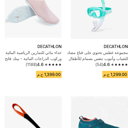
DECATHLON
DECATHLON
مجموعة غطس تحتوي على قناع مضاد
حذاء مائي للتمارين الرياضية المائية
للضباب وأنبوب تنفس بصمام للأطفال
وركوب الدراجات المائية - بينك فاتح
- أخضر
4.6
(54)
4.6
(1188)
4.6 out of 5 stars from 1188 reviews
4.6 out of 5 stars from 54 reviews
1,299.00 ج.م
1,399.00 ج.م