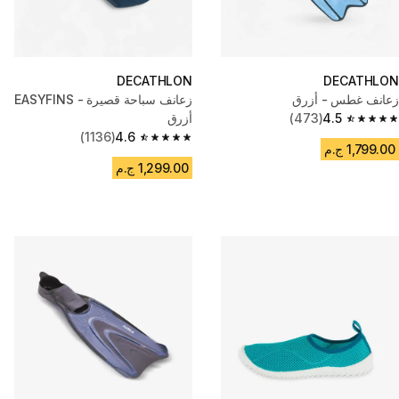
DECATHLON
DECATHLON
زعانف غطس - أزرق
زعانف سباحة قصيرة - EASYFINS
4.5
(473)
أزرق
4.5 out of 5 stars from 473 reviews
(1136)
4.6
4.6 out of 5 stars from 1136 reviews
1,799.00 ج.م
1,299.00 ج.م