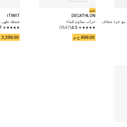
جديد
ITIWIT
DECATHLON
جراب مقاوم للماء
شنطة ظهر مقاومة لل
7
(1547)
4.5
4.7 out of 5 stars from 502 reviews
4.5 out of 5 stars from 1547 reviews
699.00 ج.م
3,399.00 ج.م