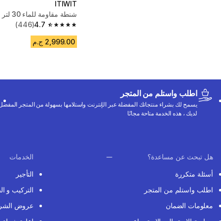
ITIWIT
شنطة مقاومة للماء 30 لتر - كاكي
(446)
4.7
4.7 out of 5 stars from 446 reviews
2,999.00 ج.م
اطلب واستلم من المتجر
يسمح لك بشراء منتجاتك المفضلة عبر الإنترنت واستلامها بسهولة من المتجر المفضل
لديك ، هذه الخدمة متاحة مجانًا
هل تبحث عن مساعدة؟
الخدمات
أسئلة متكررة
التأجير
اطلب واستلم من المتجر
التركيب و ال
معلومات الضمان
عروض الشر