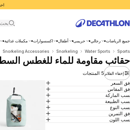
احصل
search
جميع الرياضات
رجالي
حريمى
أطفال
اكسسوارات
مكملات غذائية
المنزل
Sports
Water Sports
Snorkeling
Snorkeling Accessories
حقائب مقاومة للماء للغطس الس
5 المنتجات
إخفاء الفلاتر
فق السعر
فق المقاس
سب الماركة
سب الطبيعة
سب النوع
ق التمرين
سب اللون