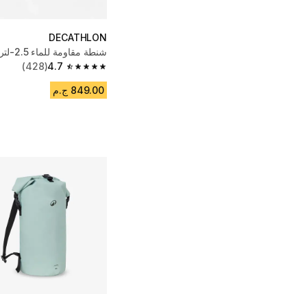
DECATHLON
شنطة مقاومة للماء 2.5-لتر مع جزء شفاف
(428)
4.7
4.7 out of 5 stars from 428 reviews
849.00 ج.م