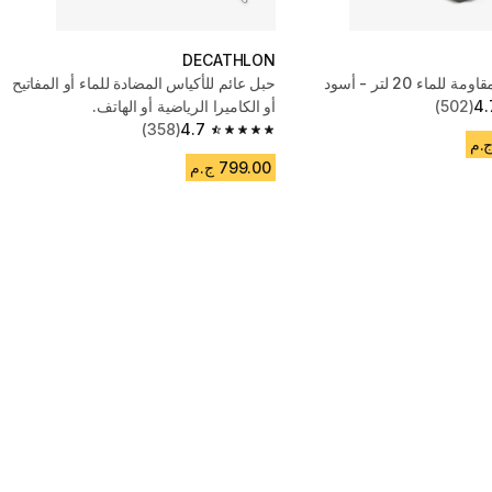
DECATHLON
ماء 20 لتر - أسود
حبل عائم للأكياس المضادة للماء أو المفاتيح
4.
(502)
أو الكاميرا الرياضية أو الهاتف.
(358)
4.7
4.7 out of 5 stars from 358 reviews
799.00 ج.م