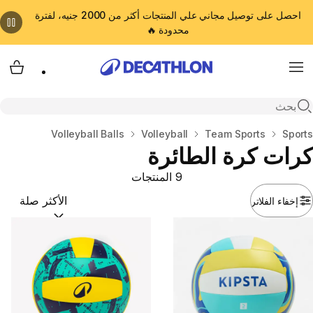
احصل على توصيل مجاني علي المنتجات أكثر من 2000 جنيه، لفترة
محدودة 🔥
cart
Menu
Open search
المنزل
Sports
Team Sports
Volleyball
Volleyball Balls
كرات كرة الطائرة
9 المنتجات
إخفاء الفلاتر
ترتيب حسب:
(optional)