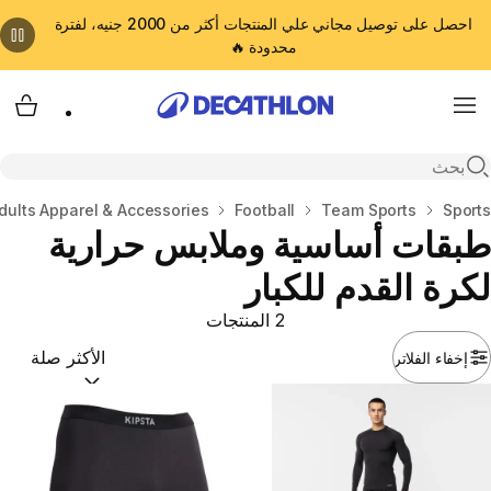
احصل على توصيل مجاني علي المنتجات أكثر من 2000 جنيه، لفترة
محدودة 🔥
cart
Menu
Open search
المنزل
Sports
Team Sports
Football
dults Apparel & Accessories
طبقات أساسية وملابس حرارية
لكرة القدم للكبار
2 المنتجات
إخفاء الفلاتر
ترتيب حسب:
(optional)