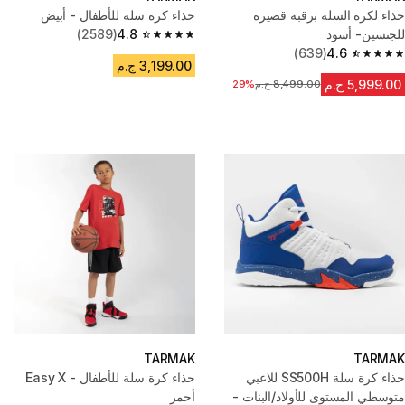
حذاء لكرة السلة برقبة قصيرة
حذاء كرة سلة للأطفال - أبيض
للجنسين- أسود
4.8
(2589)
4.8 out of 5 stars from 2589 reviews
(639)
4.6
4.6 out of 5 stars from 639 reviews
3,199.00 ج.م
5,999.00 ج.م
8,499.00 ج.م
السعر قبل التخفيض
29%
TARMAK
TARMAK
حذاء كرة سلة SS500H للاعبي
حذاء كرة سلة للأطفال - Easy X
متوسطي المستوى للأولاد/البنات -
أحمر