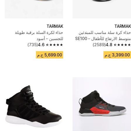
TARMAK
TARMAK
حذاء كرة سلة مناسب للمبتدئين
حذاء لكرة السلة برقبة طويلة
متوسط الارتفاع للأطفال - SE100
للجنسين - أسود
كامو/ أسود
4.8
(2589)
4.6
(735)
4.6 out of 5 stars from 735 reviews
4.8 out of 5 stars from 2589 reviews
3,399.00 ج.م
5,699.00 ج.م