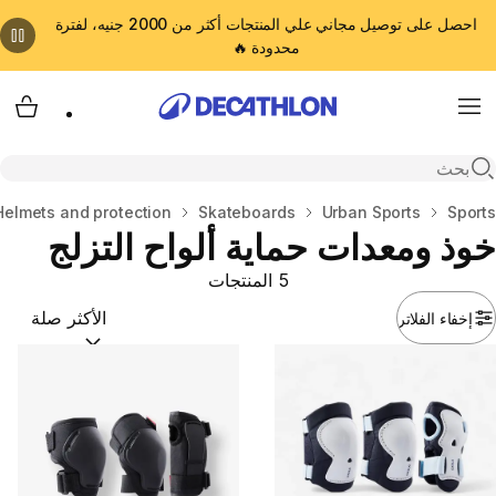
احصل على توصيل مجاني علي المنتجات أكثر من 2000 جنيه، لفترة
محدودة 🔥
cart
Menu
Open search
المنزل
Sports
Urban Sports
Skateboards
Helmets and protection
خوذ ومعدات حماية ألواح التزلج
5 المنتجات
إخفاء الفلاتر
ترتيب حسب:
(optional)