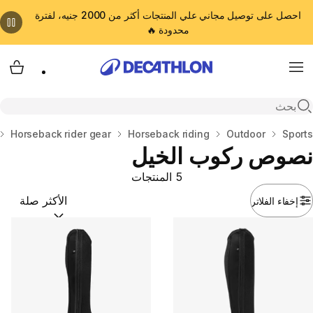
احصل على توصيل مجاني علي المنتجات أكثر من 2000 جنيه، لفترة
محدودة 🔥
cart
Menu
Open search
المنزل
Sports
Outdoor
Horseback riding
Horseback rider gear
نصوص ركوب الخيل
5 المنتجات
إخفاء الفلاتر
ترتيب حسب:
(optional)