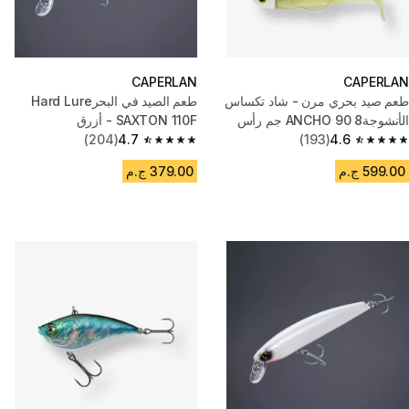
CAPERLAN
CAPERLAN
طعم صيد بحري مرن - شاد تكساس
طعم الصيد في البحرHard Lure
الأنشوجةANCHO 90 8 جم رأس
SAXTON 110F - أزرق
4.6
(193)
أحمر / أصفر نيون
4.7
(204)
4.7 out of 5 stars from 204 reviews
4.6 out of 5 stars from 193 reviews
599.00 ج.م
379.00 ج.م