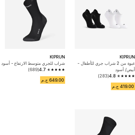
KIPRUN
KIPRUN
عبوة من 2 شراب جري للأطفال -
شراب للجري متوسط الارتفاع - أسود
أبيض/ أسود
4.7
(689)
4.7 out of 5 stars from 689 reviews
(283)
4.8
4.8 out of 5 stars from 283 reviews
649.00 ج.م
419.00 ج.م