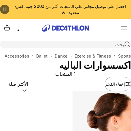
احصل على توصيل مجاني علي المنتجات أكثر من 2000 جنيه، لفترة
محدودة 🔥
cart
Menu
Open search
المنزل
Sports
Exercise & Fitness
Dance
Ballet
Accessories
اكسسوارات الباليه
1 المنتجات
إخفاء الفلاتر
ترتيب حسب:
(optional)