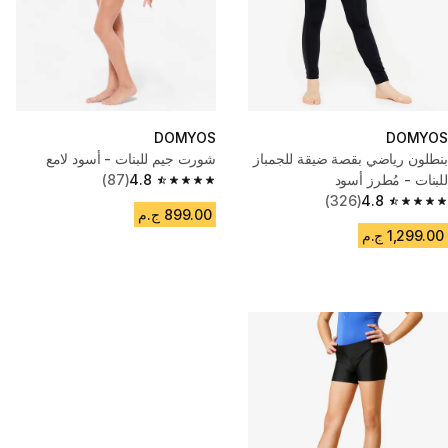
DOMYOS
DOMYOS
بنطلون رياضي بقصة ضيقة للجمباز
شورت جيم للبنات - أسود لامع
للبنات - مُطرز أسود
4.8
(87)
4.8 out of 5 stars from 87 reviews
(326)
4.8
4.8 out of 5 stars from 326 reviews
899.00 ج.م
1,299.00 ج.م