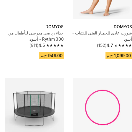
DOMYOS
DOMYOS
شورت عادي للجمباز الفني للفتيات -
حذاء رياضي مدرسي للأطفال من
أسود
Rythm 300 - أسود
(811)
4.5
(152)
4.7
4.5 out of 5 stars from 811 reviews
4.7 out of 5 stars from 152 reviews
1,099.00 ج.م
949.00 ج.م