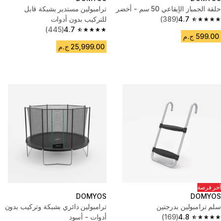
حلقة الجمباز الإيقاعي 50 سم - أخضر
ترامبولين مستدير بشبكة قابل
4.7
(389)
للتركيب بدون أدوات
4.7 out of 5 stars from 389 reviews
(445)
4.7
4.7 out of 5 stars from 445 reviews
599.00 ج.م
25,999.00 ج.م
آخر فرصة
DOMYOS
DOMYOS
سلم ترامبولين بدرجتين
ترامبولين دائري بشبكة وتركيب بدون
4.8
(169)
أدوات - أسود