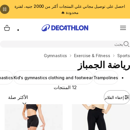
احصل على توصيل مجاني علي المنتجات أكثر من 2000 جنيه، لفترة
محدودة 🔥
cart
Menu
Open search
المنزل
Sports
Exercise & Fitness
Gymnastics
رياضة الجمباز
nastics
Kid's gymnastics clothing and footwear
Trampolines
12 المنتجات
إخفاء الفلاتر
ترتيب حسب:
(optional)