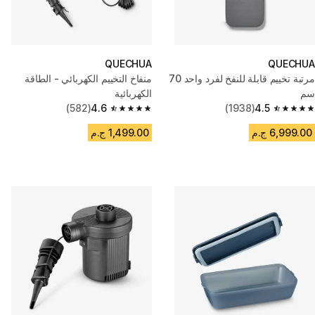
QUECHUA
QUECHUA
مرتبة تخييم قابلة للنفخ لفرد واحد 70
منفاخ التخييم الكهربائي - الطاقة
سم
الكهربائية
(582)
4.6
(1938)
4.5
4.6 out of 5 stars from 582 reviews
4.5 out of 5 stars from 1938 reviews
6,999.00 ج.م
1,499.00 ج.م