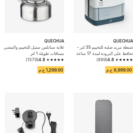
QUECHUA
QUECHUA
شنطة تبريد صلبة للتخييم 35 لتر -
غلاية ستانلس ستيل للتخييم والمشي
تحافظ على البرودة لمدة 17 ساعة
مسافات طويلة 1 لتر
(1379)
4.8
(899)
4.8
4.8 out of 5 stars from 1379 reviews
4.8 out of 5 stars from 899 reviews
6,999.00 ج.م
1,299.00 ج.م