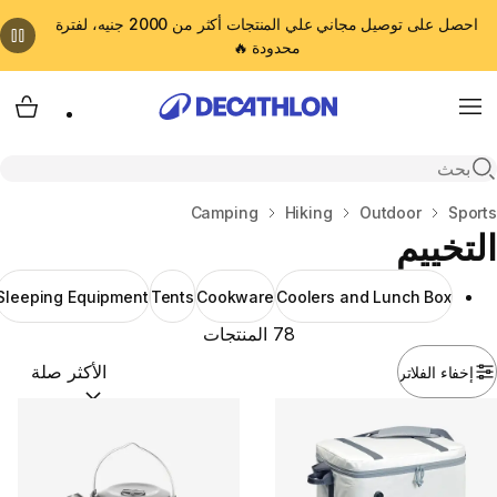
احصل على توصيل مجاني علي المنتجات أكثر من 2000 جنيه، لفترة
محدودة 🔥
cart
Menu
Open search
المنزل
Sports
Outdoor
Hiking
Camping
التخييم
Sleeping Equipment
Tents
Cookware
Coolers and Lunch Box
78 المنتجات
إخفاء الفلاتر
ترتيب حسب:
(optional)