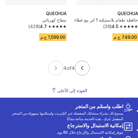
QUECHUA
QUECHUA
حافظة طعام بلاستيكية 1 لتر مع غطاء
منفاخ كهربائي
(428)
4.7
(39)
4.5
4.7 out of 5 stars from 428 reviews
4.5 out of 5 stars from 39 reviews
749.00 ج.م
1,599.00 ج.م
4
of
4
العودة إلى الأعلى
اطلب واستلم من المتجر
يسمح لك بشراء منتجاتك المفضلة عبر الإنترنت واستلامها بسهولة من المتجر
المفضل لديك ، هذه الخدمة متاحة مجانًا
إمكانية الاستبدال والاسترجاع
تتوفر إمكانية الاستبدال والإرجاع خلال 60 يوم