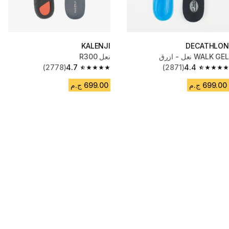
KALENJI
DECATHLON
WALK GEL نعل - ازرق
نعل R300
(2778)
4.7
(2871)
4.4
4.7 out of 5 stars from 2778 reviews
4.4 out of 5 stars from 2871 reviews
699.00 ج.م
699.00 ج.م