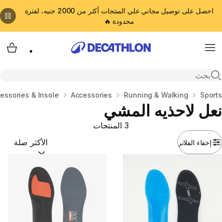
احصل على توصيل مجاني علي المنتجات أكثر من 2000 جنيه، لفترة
محدودة 🔥
cart
Menu
Open search
المنزل
Sports
Running & Walking
Accessories
essories & Insole
نعل لاحذيه المشي
3 المنتجات
إخفاء الفلاتر
ترتيب حسب:
(optional)