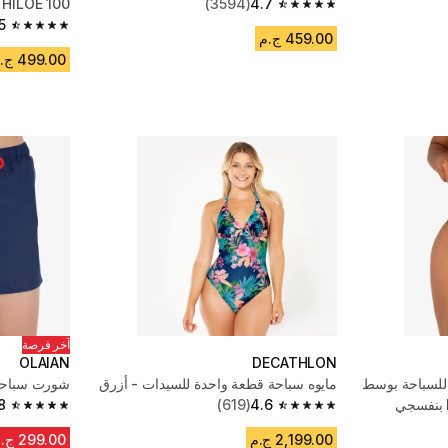
4.7
(3594)
HILOE 100 أسود
4.7 out of 5 stars from 3594 reviews
5
4.5 out of 5 stars from 710 reviews
459.00 ج.م
499.00 ج.م
آخر فرصة
OLAIAN
DECATHLON
 للسباحة بوسط
مايوه سباحة قطعة واحدة للسيدات - أزرق
شورت سباحة
8
(619)
4.6
4.8 out of 5 stars from 536 reviews
4.6 out of 5 stars from 619 reviews
2,199.00 ج.م
299.00 ج.م