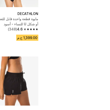
DECATHLON
أو شكل U للنساء - أسود
(348)
4.6
4.6 out of 5 stars from 348 reviews
1,399.00 ج.م