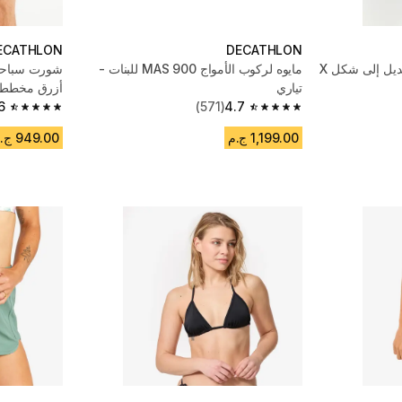
ECATHLON
DECATHLON
مايوة قطعة واحدة قابل للتعديل إلى شكل X
مايوه لركوب الأمواج MAS 900 للبنات -
تياري
أزرق مخطط
6
(571)
4.7
4.6 out of 5 stars from 4157 reviews
4.7 out of 5 stars from 571 reviews
1,199.00 ج.م
949.00 ج.م