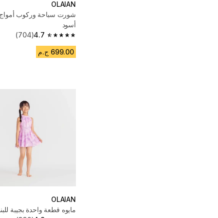
OLAIAN
أسود
(704)
4.7
4.7 out of 5 stars from 704 reviews
699.00 ج.م
OLAIAN
مايوه قطعة واحدة بجيبة للبن