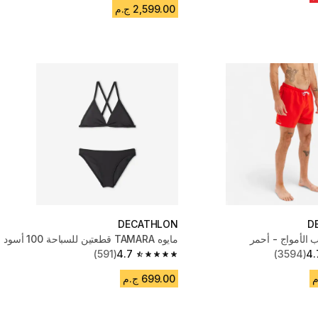
2,599.00 ج.م
DECATHLON
D
الأمواج - أحمر
مايوه TAMARA قطعتين للسباحة 100 أسود
(591)
4.7
(3594)
4.
4.7 out of 5 stars from 591 reviews
699.00 ج.م