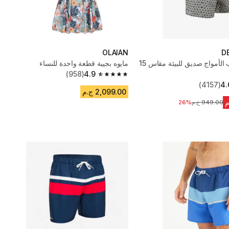
OLAIAN
D
شورت ركوب الأمواج صديق للبيئة مقاس 15
مايوه بجيبة قطعة واحدة للنساء
(958)
4.9
4.9 out of 5 stars from 958 reviews
(4157)
4.
2,099.00 ج.م
949.00 ج.م
السعر قبل التخفيض
26%