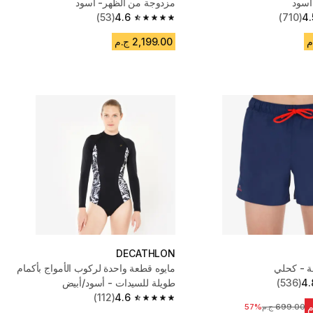
مزدوجة من الظهر- أسود
(53)
4.6
(710)
4.
4.6 out of 5 stars from 53 reviews
2,199.00 ج.م
DECATHLON
 - كحلي
مايوه قطعة واحدة لركوب الأمواج بأكمام
4.
(536)
طويلة للسيدات - أسود/أبيض
(112)
4.6
4.6 out of 5 stars from 112 reviews
699.00 ج.م
السعر قبل التخفيض
57%