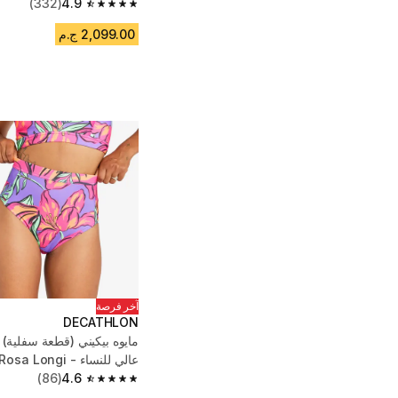
(332)
4.9
4.9 out of 5 stars from 332 reviews
2,099.00 ج.م
آخر فرصة
DECATHLON
مايوه بيكيني (قطعة سفلية)
عالي للنساء - Rosa Longi بنفسجي
(86)
4.6
4.6 out of 5 stars from 86 reviews