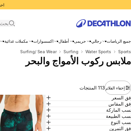
احصل
search
جميع الرياضات
رجالي
حريمى
أطفال
اكسسوارات
مكملات غذائية
المنزل
Sports
Water Sports
Surfing
Surfing/ Sea Wear
ملابس ركوب الأمواج والبحر
113 المنتجات
إخفاء الفلاتر
فق السعر
فق المقاس
سب الماركة
سب الطبيعة
سب النوع
ق التمرين