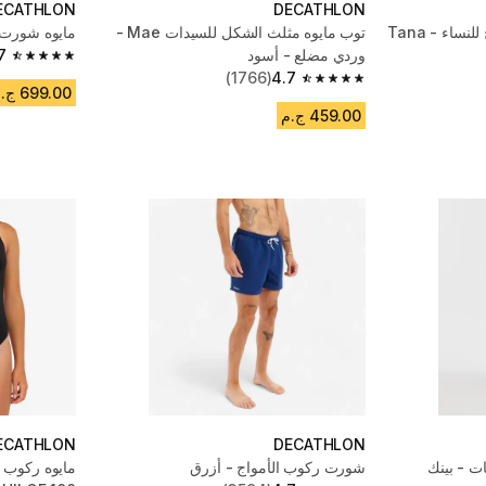
ECATHLON
DECATHLON
شورت سباحة وركوب أمواج للنساء - Tana
توب مايوه مثلث الشكل للسيدات Mae -
مايوه شورت سباح
وردي مضلع - أسود
7
4.7 out of 5 stars from 1673 reviews
(1766)
4.7
4.7 out of 5 stars from 1766 reviews
699.00 ج.م
459.00 ج.م
ECATHLON
DECATHLON
ات - بينك
شورت ركوب الأمواج - أزرق
مايوه ركوب أ