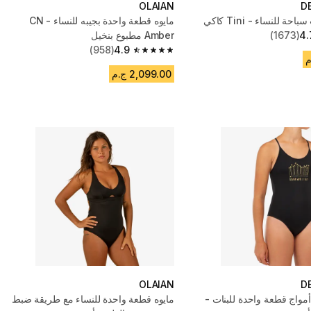
OLAIAN
D
ة للنساء - Tini كاكي
مايوه قطعة واحدة بجيبه للنساء - CN
4.
(1673)
Amber مطبوع بنخيل
(958)
4.9
4.9 out of 5 stars from 958 reviews
2,099.00 ج.م
OLAIAN
D
مواج قطعة واحدة للبنات -
مايوه قطعة واحدة للنساء مع طريقة ضبط