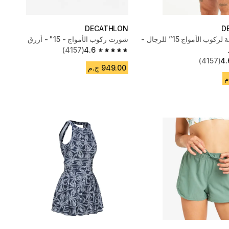
DECATHLON
D
شورت سباحة لركوب الأمواج 15” للرجال -
شورت ركوب الأمواج - 15" - أزرق
(4157)
4.6
4.6 out of 5 stars from 4157 reviews
(4157)
4.
949.00 ج.م