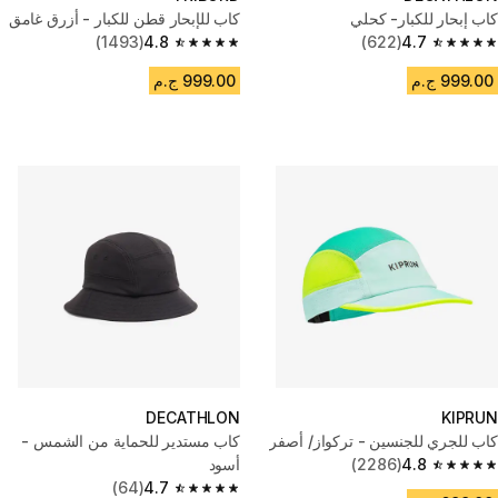
كاب إبحار للكبار- كحلي
كاب للإبحار قطن للكبار - أزرق غامق
(1493)
4.8
(622)
4.7
4.8 out of 5 stars from 1493 reviews
4.7 out of 5 stars from 622 reviews
999.00 ج.م
999.00 ج.م
DECATHLON
KIPRUN
كاب للجري للجنسين - تركواز/ أصفر
كاب مستدير للحماية من الشمس -
4.8
(2286)
أسود
4.8 out of 5 stars from 2286 reviews
(64)
4.7