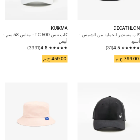
KUIKMA
DECATHLON
كاب مستدير للحماية من الشمس -
كاب تنس TC 500- مقاس 58 سم -
أسود
أبيض
(3391)
4.8
(31)
4.5
4.8 out of 5 stars from 3391 reviews
4.5 out of 5 stars from 31 reviews
799.00 ج.م
459.00 ج.م