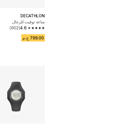
DECATHLON
ساعة توقيت للرجال
(902)
4.6
4.6 out of 5 stars from 902 reviews
799.00 ج.م