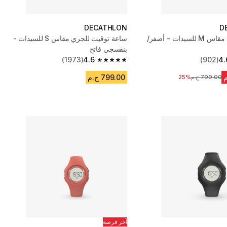
DECATHLON
D
ساعة توقيت مقاس M للسيدات - أصفر/
ساعة توقيت للجري مقاس S للسيدات -
بنفسجي فاتح
(1973)
4.6
(902)
4.
4.6 out of 5 stars from 1973 reviews
799.00 ج.م
799.00 ج.م
السعر قبل التخفيض
25%
آخر فرصة