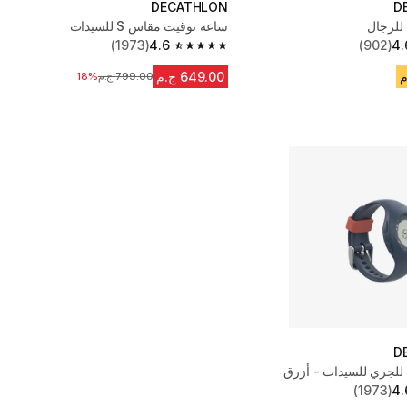
DECATHLON
D
للرجال
ساعة توقيت مقاس S للسيدات
(1973)
4.6
(902)
4.
4.6 out of 5 stars from 1973 reviews
649.00 ج.م
799.00 ج.م
18%
السعر قبل التخفيض
D
للجري للسيدات - أزرق
(1973)
4.