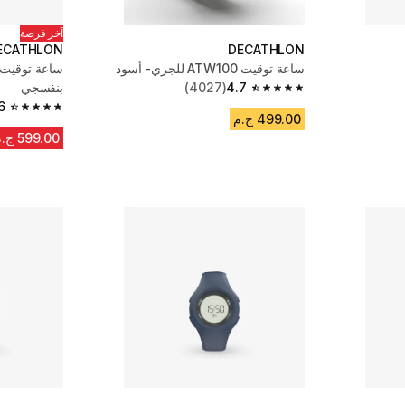
آخر فرصة
ECATHLON
DECATHLON
ساعة توقيت ATW100 للجري- أسود
4.7
(4027)
بنفسجي
4.7 out of 5 stars from 4027 reviews
6
4.6 out of 5 stars from 902 reviews
499.00 ج.م
599.00 ج.م