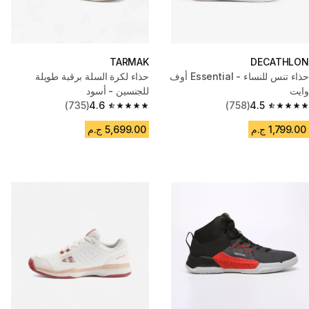
TARMAK
DECATHLON
حذاء تنس للنساء - Essential أوف
حذاء لكرة السلة برقبة طويلة
وايت
للجنسين - أسود
(735)
4.6
(758)
4.5
4.6 out of 5 stars from 735 reviews
4.5 out of 5 stars from 758 reviews
1,799.00 ج.م
5,699.00 ج.م