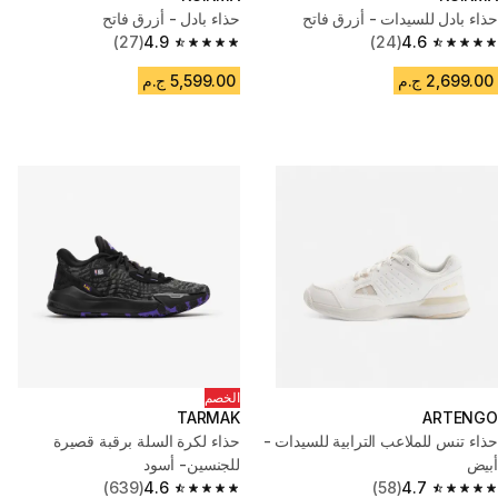
حذاء بادل للسيدات - أزرق فاتح
حذاء بادل - أزرق فاتح
(27)
4.9
(24)
4.6
4.9 out of 5 stars from 27 reviews
4.6 out of 5 stars from 24 reviews
2,699.00 ج.م
5,599.00 ج.م
الخصم
TARMAK
ARTENGO
حذاء تنس للملاعب الترابية للسيدات -
حذاء لكرة السلة برقبة قصيرة
أبيض
للجنسين- أسود
(639)
4.6
(58)
4.7