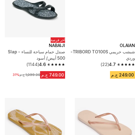
آخر فرصة
NABAIJI
OLAIAN
شبشب حريمي TRIBORD TO100S-
صندل حمام سباحة للنساء - Slap
وردي
500 أبيض/ أسود
(1144)
4.6
(22)
4.7
4.6 out of 5 stars from 1144 reviews
4.7 out of 5 stars from 22 reviews
249.00 ج.م
749.00 ج.م
1,099.00 ج.م
السعر قبل التخفيض
31%