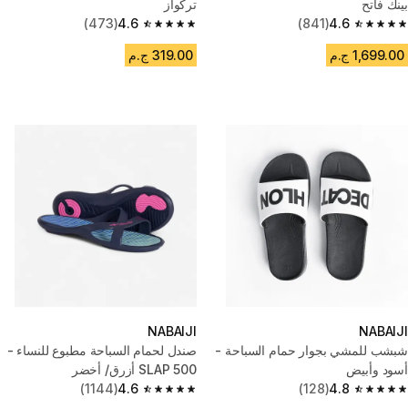
بينك فاتح
تركواز
(473)
4.6
(841)
4.6
4.6 out of 5 stars from 473 reviews
4.6 out of 5 stars from 841 reviews
1,699.00 ج.م
319.00 ج.م
NABAIJI
NABAIJI
شبشب للمشي بجوار حمام السباحة -
صندل لحمام السباحة مطبوع للنساء -
أسود وأبيض
SLAP 500 أزرق/ أخضر
(1144)
4.6
(128)
4.8
4.6 out of 5 stars from 1144 reviews
4.8 out of 5 stars from 128 reviews