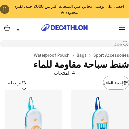
احصل على توصيل مجاني علي المنتجات أكثر من 2000 جنيه، لفترة
محدودة 🔥
cart
Menu
Open search
المنزل
Sport Accessories
Bags
Waterproof Pouch
شنط سباحة مقاومة للماء
4 المنتجات
إخفاء الفلاتر
ترتيب حسب:
(optional)