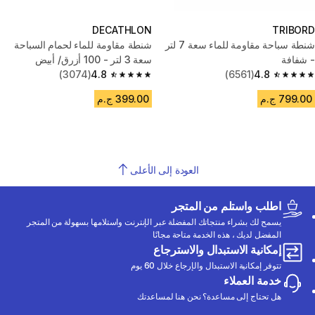
DECATHLON
TRIBORD
شنطة سباحة مقاومة للماء سعة 7 لتر
شنطة مقاومة للماء لحمام السباحة
- شفافة
سعة 3 لتر - 100 أزرق/ أبيض
(3074)
4.8
(6561)
4.8
4.8 out of 5 stars from 3074 reviews
4.8 out of 5 stars from 6561 reviews
799.00 ج.م
399.00 ج.م
العودة إلى الأعلى
اطلب واستلم من المتجر
يسمح لك بشراء منتجاتك المفضلة عبر الإنترنت واستلامها بسهولة من المتجر
المفضل لديك ، هذه الخدمة متاحة مجانًا
إمكانية الاستبدال والاسترجاع
تتوفر إمكانية الاستبدال والإرجاع خلال 60 يوم
خدمة العملاء
هل تحتاج إلى مساعدة؟ نحن هنا لمساعدتك