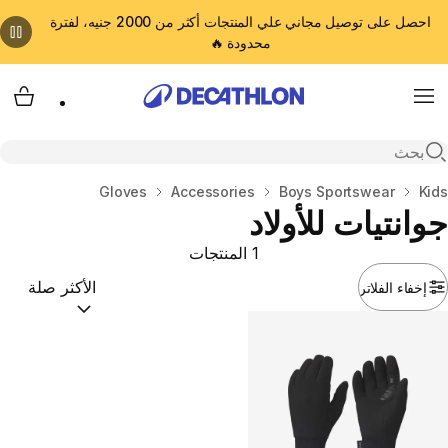
احصل على توصيل مجاني علي المنتجات أكثر من 2000 جنيه، لفترة
محدودة 🔥
cart
Menu
Open search
Kids
المنزل
Boys Sportswear
Accessories
Gloves
جوانتيات للأولاد
1 المنتجات
إخفاء الفلاتر
ترتيب حسب:
(optional)