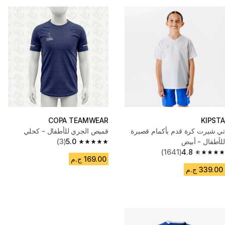
COPA TEAMWEAR
KIPSTA
تي شيرت كرة قدم بأكمام قصيرة
قميص الجري للأطفال - كحلي
للأطفال - أبيض
5.0
(3)
5.0 out of 5 stars from 3 reviews
(1641)
4.8
4.8 out of 5 stars from 1641 reviews
169.00 ج.م
339.00 ج.م