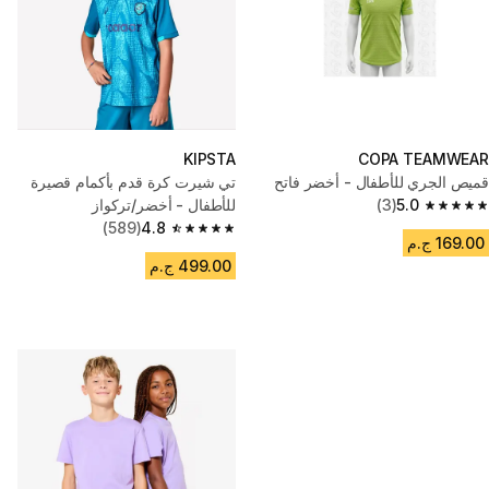
KIPSTA
COPA TEAMWEAR
قميص الجري للأطفال - أخضر فاتح
تي شيرت كرة قدم بأكمام قصيرة
5.0
(3)
للأطفال - أخضر/تركواز
5.0 out of 5 stars from 3 reviews
(589)
4.8
4.8 out of 5 stars from 589 reviews
169.00 ج.م
499.00 ج.م