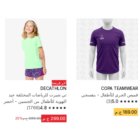
آخر فرصة
DECATHLON
COPA TEAMWEAR
قميص الجري للأطفال - بنفسجي
تي شيرت للرياضات المختلفة جيد
5.0
(3)
التهوية للأطفال من الجنسين - أخضر
5.0 out of 5 stars from 3 reviews
فاتح
4.8
(1766)
4.8 out of 5 stars from 1766 reviews
169.00 ج.م
299.00 ج.م
399.00 ج.م
السعر قبل التخفيض
25%