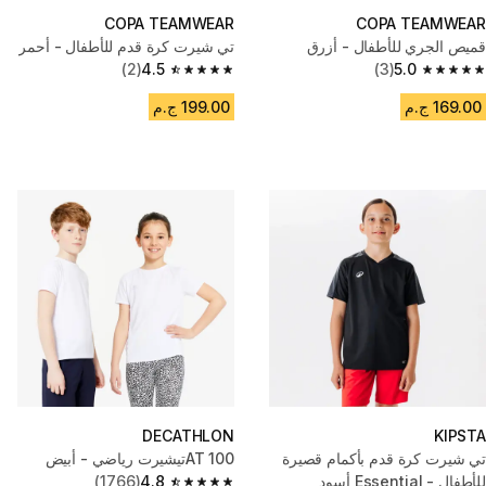
COPA TEAMWEAR
COPA TEAMWEAR
قميص الجري للأطفال - أزرق
تي شيرت كرة قدم للأطفال - أحمر
(2)
4.5
(3)
5.0
4.5 out of 5 stars from 2 reviews
5.0 out of 5 stars from 3 reviews
169.00 ج.م
199.00 ج.م
DECATHLON
KIPSTA
تي شيرت كرة قدم بأكمام قصيرة
AT 100تيشيرت رياضي - أبيض
للأطفال - Essential أسود
4.8
(1766)