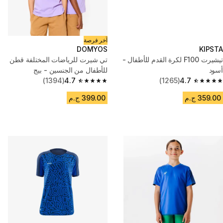
آخر فرصة
DOMYOS
KIPSTA
تيشيرت F100 لكرة القدم للأطفال -
تي شيرت للرياضات المختلفة قطن
أسود
للأطفال من الجنسين - بيج
(1394)
4.7
(1265)
4.7
4.7 out of 5 stars from 1394 reviews
4.7 out of 5 stars from 1265 reviews
359.00 ج.م
399.00 ج.م