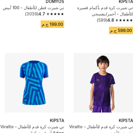
DOMYOS
KIPSTA
تي شيرت كرة قدم بأكمام قصيرة
تي شيرت قطن للأطفال - 100 أبيض
للأطفال - أحمر/بنفسجي
4.7
(3039)
4.7 out of 5 stars from 3039 reviews
(589)
4.8
4.8 out of 5 stars from 589 reviews
199.00 ج.م
599.00 ج.م
KIPSTA
KIPSTA
تي شيرت كرة قدم للأطفال - Viralto
تي شيرت كرة قدم للأطفال - Viralto
بنفسجي/أخضر
Axton أزرق وتركواز