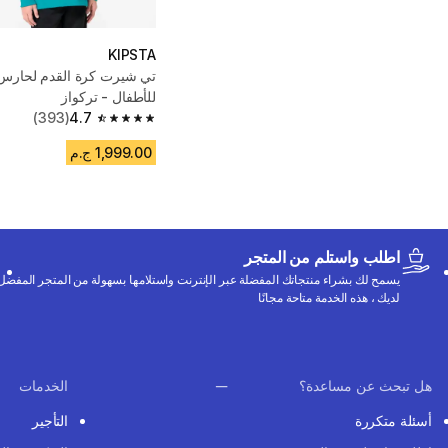
KIPSTA
تي شيرت كرة القدم لحارس
للأطفال - تركواز
(393)
4.7
4.7 out of 5 stars from 393 reviews
1,999.00 ج.م
اطلب واستلم من المتجر
يسمح لك بشراء منتجاتك المفضلة عبر الإنترنت واستلامها بسهولة من المتجر المفضل
لديك ، هذه الخدمة متاحة مجانًا
هل تبحث عن مساعدة؟
الخدمات
أسئلة متكررة
التأجير