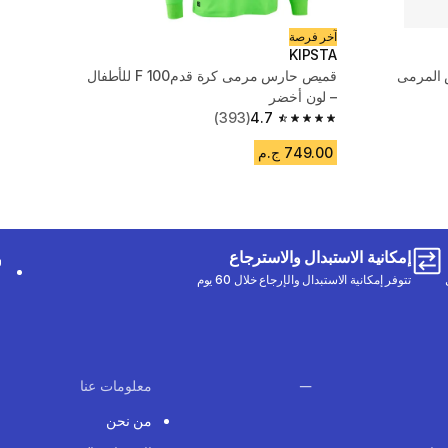
آخر فرصة
KIPSTA
 المرمى
قميص حارس مرمى كرة قدمF 100 للأطفال
– لون أخضر
(393)
4.7
4.7 out of 5 stars from 393 reviews
749.00 ج.م
إمكانية الاستبدال والاسترجاع
تتوفر إمكانية الاستبدال والإرجاع خلال 60 يوم
معلومات عنا
من نحن