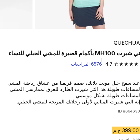
QUECHUA
تي شيرت MH100 بأكمام قصيرة للمشي الجبلي للنساء
4.7
6576 المراجعات
4.7 out of 5 stars from 6576 reviews
عند سفح جبل مونت بلانك، صمم فريقنا من عشاق رياضة المشي
لمسافات طويلة هذا التي شيرت الطارد للعرق لممارسي المشي
لمسافات طويلة بشكل موسمي.
إنه التي شيرت المثالي لأولى رحلاتك المريحة للمشي الجبلي.
ID
8664630
399.00 ج.م
شامل الضريبة