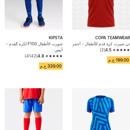
KIPSTA
COPA TEAMWEAR
تي شيرت كرة قدم للأطفال - أحمر
شورت الأطفال F100 لكرة القدم -
4.5
(2)
أبيض
4.5 out of 5 stars from 2 reviews
(4142)
4.8
4.8 out of 5 stars from 4142 reviews
199.00 ج.م
339.00 ج.م