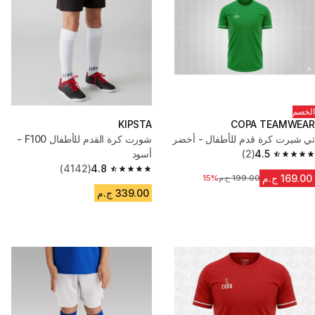
الخصم
KIPSTA
COPA TEAMWEAR
تي شيرت كرة قدم للأطفال - أخضر
شورت كرة القدم للأطفال F100 -
4.5
(2)
أسود
4.5 out of 5 stars from 2 reviews
(4142)
4.8
4.8 out of 5 stars from 4142 reviews
169.00 ج.م
199.00 ج.م
15%
السعر قبل التخفيض
339.00 ج.م