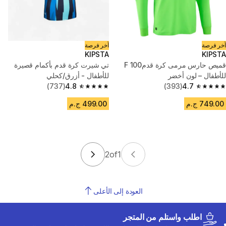
آخر فرصة
آخر فرصة
KIPSTA
KIPSTA
قميص حارس مرمى كرة قدمF 100
تي شيرت كرة قدم بأكمام قصيرة
للأطفال – لون أخضر
للأطفال - أزرق/كحلي
(737)
4.8
(393)
4.7
4.8 out of 5 stars from 737 reviews
4.7 out of 5 stars from 393 reviews
749.00 ج.م
499.00 ج.م
2
of
1
العودة إلى الأعلى
اطلب واستلم من المتجر