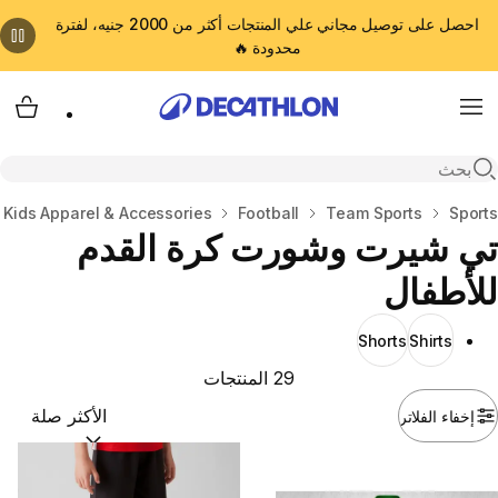
احصل على توصيل مجاني علي المنتجات أكثر من 2000 جنيه، لفترة
محدودة 🔥
cart
Menu
Open search
المنزل
Sports
Team Sports
Football
Kids Apparel & Accessories
تي شيرت وشورت كرة القدم
للأطفال
Shorts
Shirts
29 المنتجات
إخفاء الفلاتر
ترتيب حسب:
(optional)