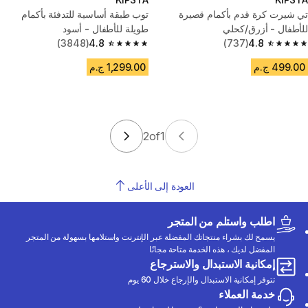
تي شيرت كرة قدم بأكمام قصيرة
توب طبقة أساسية للتدفئة بأكمام
للأطفال - أزرق/كحلي
طويلة للأطفال - أسود
(3848)
4.8
(737)
4.8
4.8 out of 5 stars from 3848 reviews
4.8 out of 5 stars from 737 reviews
499.00 ج.م
1,299.00 ج.م
2
of
1
العودة إلى الأعلى
اطلب واستلم من المتجر
يسمح لك بشراء منتجاتك المفضلة عبر الإنترنت واستلامها بسهولة من المتجر
المفضل لديك ، هذه الخدمة متاحة مجانًا
إمكانية الاستبدال والاسترجاع
تتوفر إمكانية الاستبدال والإرجاع خلال 60 يوم
خدمة العملاء