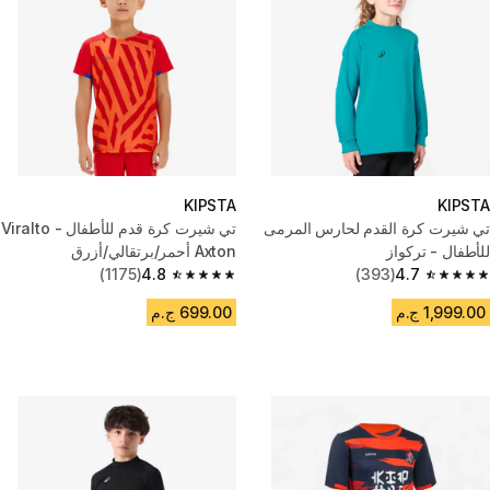
KIPSTA
KIPSTA
تي شيرت كرة القدم لحارس المرمى
تي شيرت كرة قدم للأطفال - Viralto
للأطفال - تركواز
Axton أحمر/برتقالي/أزرق
(1175)
4.8
(393)
4.7
4.8 out of 5 stars from 1175 reviews
4.7 out of 5 stars from 393 reviews
1,999.00 ج.م
699.00 ج.م