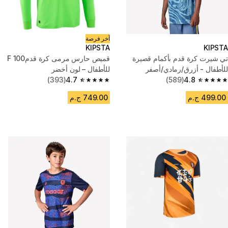
آخر فرصة
KIPSTA
KIPSTA
تي شيرت كرة قدم بأكمام قصيرة
قميص حارس مرمى كرة قدمF 100
للأطفال - أزرق/رمادي/أصفر
للأطفال – لون أخضر
(393)
4.7
(589)
4.8
4.7 out of 5 stars from 393 reviews
4.8 out of 5 stars from 589 reviews
499.00 ج.م
749.00 ج.م