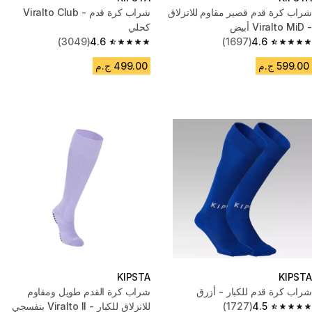
شراب كرة قدم قصير مقاوم للانزلاق
شراب كرة قدم - Viralto Club
- Viralto MiD أبيض
كحلي
(3049)
4.6
(1697)
4.6
4.6 out of 5 stars from 3049 reviews
4.6 out of 5 stars from 1697 reviews
599.00 ج.م
499.00 ج.م
KIPSTA
KIPSTA
شراب كرة قدم للكبار - أزرق
شراب كرة القدم طويل ومقاوم
4.5
(1727)
للانزلاق للكبار - Viralto II بنفسجي