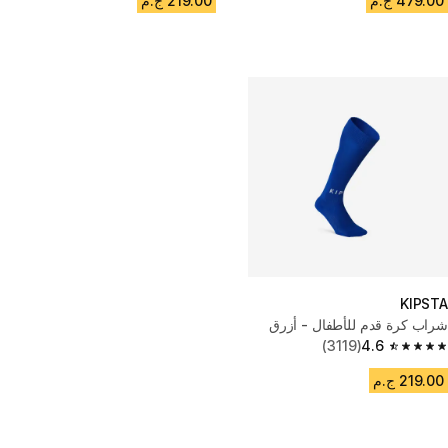
479.00 ج.م
219.00 ج.م
KIPSTA
شراب كرة قدم للأطفال - أزرق
(3119)
4.6
4.6 out of 5 stars from 3119 reviews
219.00 ج.م