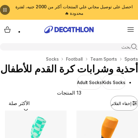
احصل على توصيل مجاني علي المنتجات أكثر من 2000 جنيه، لفترة
محدودة 🔥
cart
Menu
Open search
المنزل
Sports
Team Sports
Football
Socks
أحذية وشرابات كرة القدم للأطفال
Adult Socks
Kids Socks
13 المنتجات
إخفاء الفلاتر
ترتيب حسب:
(optional)