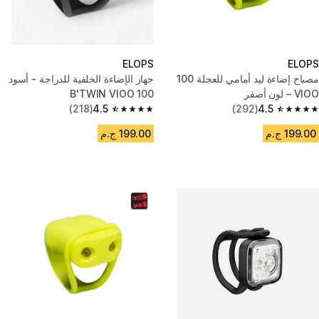
ELOPS
ELOPS
مصباح إضاءة ليد أمامي للعجلة 100
جهاز الإضاءة الخلفية للدراجة - أسود
VIOO – لون أصفر
B'TWIN VIOO 100
(218)
4.5
(292)
4.5
4.5 out of 5 stars from 218 reviews
4.5 out of 5 stars from 292 reviews
199.00 ج.م
199.00 ج.م