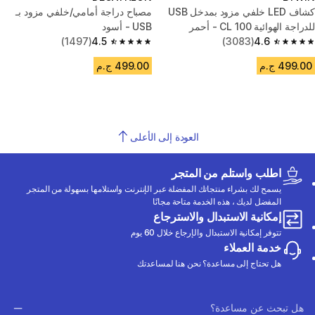
كشاف LED خلفي مزود بمدخل USB
مصباح دراجة أمامي/خلفي مزود بـ
للدراجة الهوائية CL 100 - أحمر
USB - أسود
(1497)
4.5
(3083)
4.6
4.5 out of 5 stars from 1497 reviews
4.6 out of 5 stars from 3083 reviews
499.00 ج.م
499.00 ج.م
العودة إلى الأعلى
اطلب واستلم من المتجر
يسمح لك بشراء منتجاتك المفضلة عبر الإنترنت واستلامها بسهولة من المتجر
المفضل لديك ، هذه الخدمة متاحة مجانًا
إمكانية الاستبدال والاسترجاع
تتوفر إمكانية الاستبدال والإرجاع خلال 60 يوم
خدمة العملاء
هل تحتاج إلى مساعدة؟ نحن هنا لمساعدتك
هل تبحث عن مساعدة؟