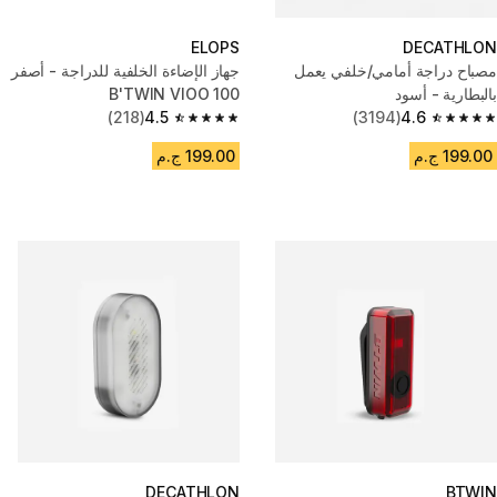
ELOPS
DECATHLON
مصباح دراجة أمامي/خلفي يعمل
جهاز الإضاءة الخلفية للدراجة - أصفر
بالبطارية - أسود
B'TWIN VIOO 100
(218)
4.5
(3194)
4.6
4.5 out of 5 stars from 218 reviews
4.6 out of 5 stars from 3194 reviews
199.00 ج.م
199.00 ج.م
DECATHLON
BTWIN