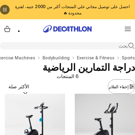
احصل على توصيل مجاني علي المنتجات أكثر من 2000 جنيه، لفترة
محدودة 🔥
cart
Menu
Open search
المنزل
Sports
Exercise & Fitness
Bodybuilding
xercise Machines
دراجة التمارين الرياضية
6 المنتجات
إخفاء الفلاتر
ترتيب حسب:
(optional)