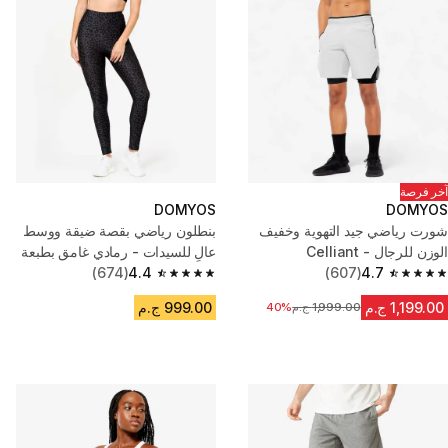
آخر فرصة
DOMYOS
DOMYOS
شورت رياضي جيد التهوية وخفيف
بنطلون رياضي بقصة ضيقة ووسط
الوزن للرجال - Celliant
عالٍ للسيدات - رمادي غامق بطبعة
4.7
Performance رمادي
(607)
نمر
4.4
(674)
4.4 out of 5 stars from 674 reviews
4.7 out of 5 stars from 607 reviews
1,199.00 ج.م
999.00 ج.م
1,999.00 ج.م
السعر قبل التخفيض
40%