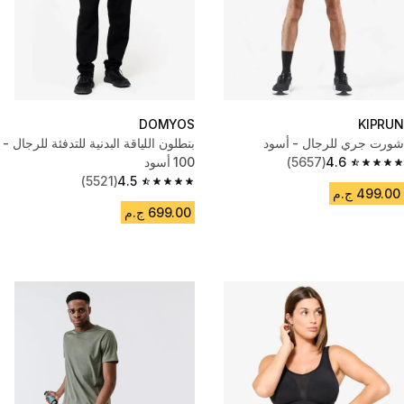
DOMYOS
KIPRUN
شورت جري للرجال - أسود
بنطلون اللياقة البدنية للتدفئة للرجال -
4.6
(5657)
100 أسود
4.6 out of 5 stars from 5657 reviews
(5521)
4.5
4.5 out of 5 stars from 5521 reviews
499.00 ج.م
699.00 ج.م