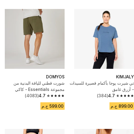
DOMYOS
KIMJALY
تي شيرت يوجا بأكمام قصيرة للسيدات
شورت قطني للياقة البدنية من
- أزرق غامق
مجموعة Essentials - كاكي
(4083)
4.7
(384)
4.7
4.7 out of 5 stars from 4083 reviews
4.7 out of 5 stars from 384 reviews
899.00 ج.م
599.00 ج.م