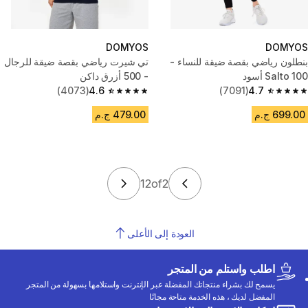
DOMYOS
DOMYOS
بنطلون رياضي بقصة ضيقة للنساء -
تي شيرت رياضي بقصة ضيقة للرجال
100 Salto أسود
- 500 أزرق داكن
(4073)
4.6
(7091)
4.7
4.6 out of 5 stars from 4073 reviews
4.7 out of 5 stars from 7091 reviews
699.00 ج.م
479.00 ج.م
12
of
2
العودة إلى الأعلى
اطلب واستلم من المتجر
يسمح لك بشراء منتجاتك المفضلة عبر الإنترنت واستلامها بسهولة من المتجر
المفضل لديك ، هذه الخدمة متاحة مجانًا