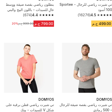
بنطلون رياضي بقصة ضيقة ووسط
100 أسود
عالٍ للسيدات - باللون البيج والبني
(674)
4.4
(16276)
4.5
4.4 out of 5 stars from 674 reviews
4.5 out of 5 stars from 16276 reviews
499.00 ج.م
799.00 ج.م
999.00 ج.م
السعر قبل التخفيض
20%
DOMYOS
DOMYOS
تي شيرت رياضي بقصة ضيقة للرجال
تي شيرت رياضي قطن برقبة على
- 500 رمادي
شكل V للسيدات - بينك