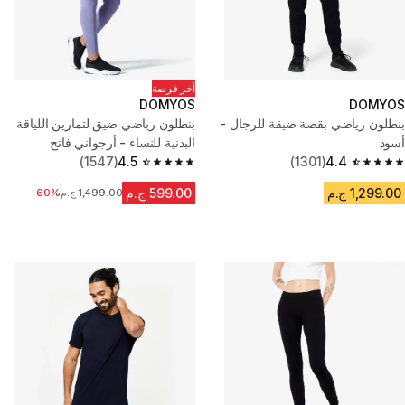
آخر فرصة
DOMYOS
DOMYOS
بنطلون رياضي بقصة ضيقة للرجال -
بنطلون رياضي ضيق لتمارين اللياقة
أسود
البدنية للنساء - أرجواني فاتح
(1547)
4.5
(1301)
4.4
4.5 out of 5 stars from 1547 reviews
4.4 out of 5 stars from 1301 reviews
1,299.00 ج.م
599.00 ج.م
1,499.00 ج.م
السعر قبل التخفيض
60%