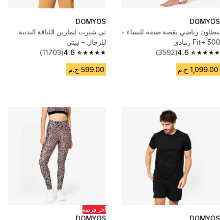
DOMYOS
DOMYOS
بنطلون رياضي بقصة ضيقة للنساء -
تي شيرت لتمارين اللياقة البدنية
Fit+ 500 رمادي
للرجال - نبيتي
(11703)
4.6
(3592)
4.6
4.6 out of 5 stars from 11703 reviews
4.6 out of 5 stars from 3592 reviews
1,099.00 ج.م
599.00 ج.م
آخر فرصة
DOMYOS
DOMYOS