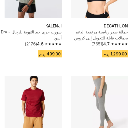
KALENJI
DECATHLON
حمالة صدر رياضية مرتفعة الدعم
شورت جري جيد التهوية للرجال - Dry
بحمالات قابلة للتحويل إلى كروس
أسود
4.7
للسيدات - أسود
(7651)
4.6
(2176)
4.6 out of 5 stars from 2176 reviews
4.7 out of 5 stars from 7651 reviews
1,299.00 ج.م
499.00 ج.م