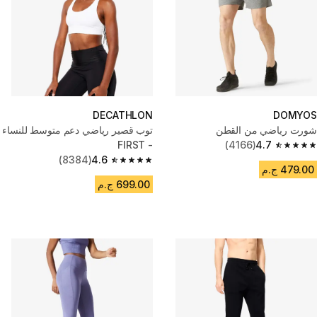
DECATHLON
DOMYOS
شورت رياضي من القطن
توب قصير رياضي دعم متوسط للنساء
- FIRST
(4166)
4.7
4.7 out of 5 stars from 4166 reviews
(8384)
4.6
4.6 out of 5 stars from 8384 reviews
479.00 ج.م
699.00 ج.م