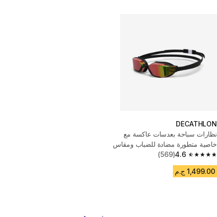
DECATHLON
نظارات سباحة بعدسات عاكسة مع
خاصية متطورة مضادة للضباب ومقاس
واحد - أسود
4.6
(569)
4.6 out of 5 stars from 569 reviews
1,499.00 ج.م