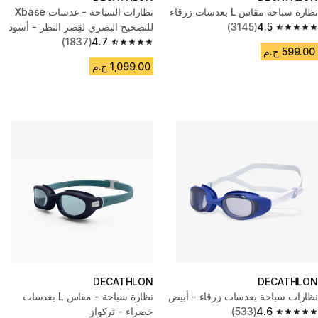
نظارة سباحة مقاس L بعدسات زرقاء
نظارات السباحة - عدسات Xbase
4.5
(3145)
للتصحيح البصري لقِصر النظر - أسود
4.5 out of 5 stars from 3145 reviews
(1837)
4.7
4.7 out of 5 stars from 1837 reviews
599.00 ج.م
1,099.00 ج.م
DECATHLON
DECATHLON
نظارات سباحة بعدسات زرقاء - أبيض
نظارة سباحة - مقاس L بعدسات
4.6
(533)
خضراء - تركواز