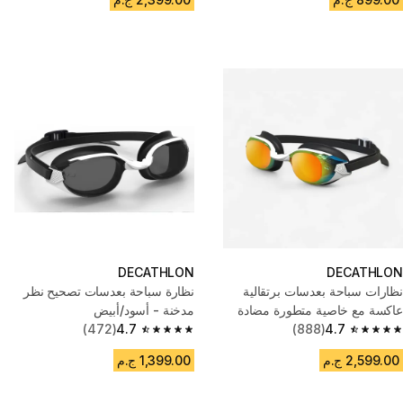
DECATHLON
DECATHLON
نظارات سباحة بعدسات برتقالية
نظارة سباحة بعدسات تصحيح نظر
عاكسة مع خاصية متطورة مضادة
مدخنة - أسود/أبيض
4.7
(888)
للضباب، ومقاس واحد
4.7
(472)
4.7 out of 5 stars from 472 reviews
4.7 out of 5 stars from 888 reviews
2,599.00 ج.م
1,399.00 ج.م