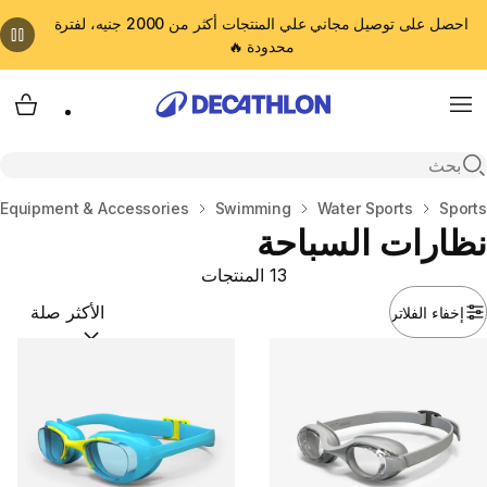
احصل على توصيل مجاني علي المنتجات أكثر من 2000 جنيه، لفترة
محدودة 🔥
cart
Menu
Open search
المنزل
Sports
Water Sports
Swimming
Equipment & Accessories
نظارات السباحة
13 المنتجات
إخفاء الفلاتر
ترتيب حسب:
(optional)