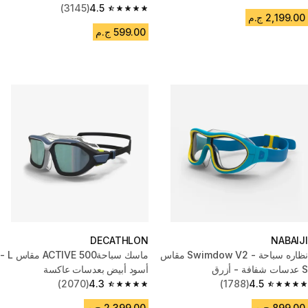
4.6 out of 5 stars from 533 reviews
(3145)
4.5
4.5 out of 5 stars from 3145 reviews
2,199.00 ج.م
599.00 ج.م
DECATHLON
NABAIJI
نظاره سباحة - Swimdow V2 مقاس
ماسك سباحة500 ACTIVE مقاس L -
S عدسات شفافة - أزرق
أسود أبيض بعدسات عاكسة
(2070)
4.3
(1788)
4.5
4.3 out of 5 stars from 2070 reviews
4.5 out of 5 stars from 1788 reviews
899.00 ج.م
2,399.00 ج.م