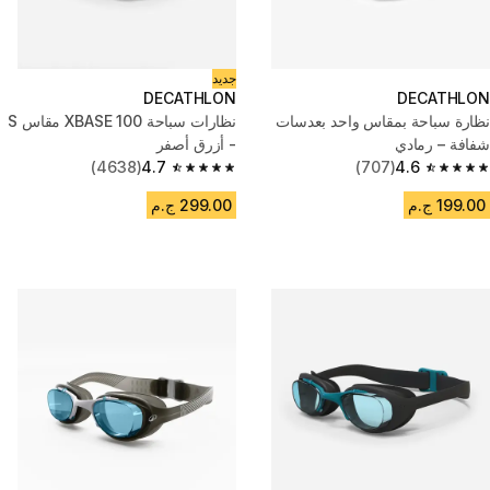
جديد
DECATHLON
DECATHLON
نظارة سباحة بمقاس واحد بعدسات
نظارات سباحة 100 XBASE مقاس S
شفافة – رمادي
- أزرق أصفر
(4638)
4.7
(707)
4.6
4.7 out of 5 stars from 4638 reviews
4.6 out of 5 stars from 707 reviews
199.00 ج.م
299.00 ج.م