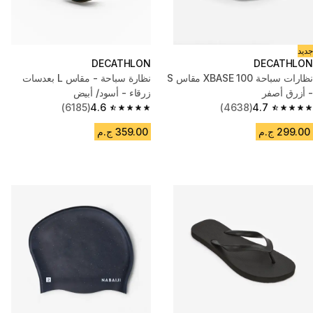
جديد
DECATHLON
DECATHLON
نظارات سباحة 100 XBASE مقاس S
نظارة سباحة - مقاس L بعدسات
- أزرق أصفر
زرقاء - أسود/ أبيض
(6185)
4.6
(4638)
4.7
4.6 out of 5 stars from 6185 reviews
4.7 out of 5 stars from 4638 reviews
299.00 ج.م
359.00 ج.م