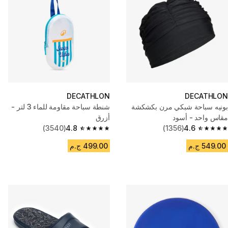
DECATHLON
DECATHLON
بونيه سباحة شبكي مرن بكشكشة
شنطة سباحة مقاومة للماء 3 لتر -
مقاس واحد - أسود
أزرق
(3540)
4.8
(1356)
4.6
4.8 out of 5 stars from 3540 reviews
4.6 out of 5 stars from 1356 reviews
549.00 ج.م
499.00 ج.م