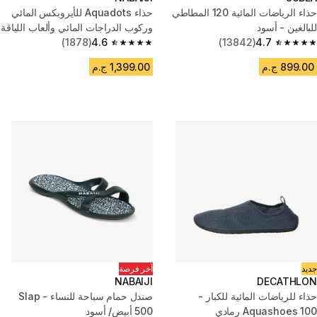
حذاء الرياضات المائية 120 المطاطي
حذاء Aquadots للأيروبكس المائي
للبالغين - أسود
وركوب الدراجات المائي وألعاب اللياقة
4.7
(13842)
المائية أسود
4.6
(1878)
4.6 out of 5 stars from 1878 reviews
4.7 out of 5 stars from 13842 reviews
899.00 ج.م
1,399.00 ج.م
جديد
آخر فرصة
NABAIJI
DECATHLON
حذاء للرياضات المائية للكبار -
صندل حمام سباحة للنساء - Slap
Aquashoes 100 رمادي
500 أبيض/ أسود