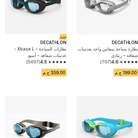
جديد
DECATHLON
DECATHLON
نظارة سباحة بمقاس واحد بعدسات
نظارات السباحة - Xbase L -
شفافة – رمادي
عدسات شفافة - أسود
(5497)
4.5
(707)
4.6
4.5 out of 5 stars from 5497 reviews
4.6 out of 5 stars from 707 reviews
199.00 ج.م
359.00 ج.م