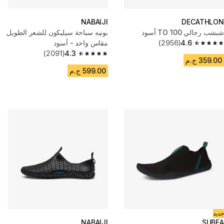
NABAIJI
DECATHLON
شبشب رجالي 100 TO أسود
بونيه سباحة سيليكون للشعر الطويل
4.6
(2956)
مقاس واحد - أسود
4.6 out of 5 stars from 2956 reviews
(2091)
4.3
4.3 out of 5 stars from 2091 reviews
359.00 ج.م
599.00 ج.م
جديد
NABAIJI
SUBEA