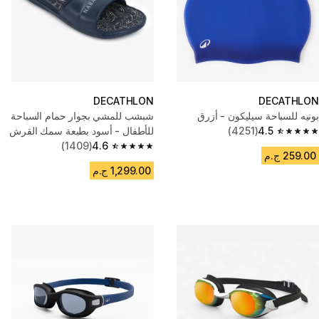
DECATHLON
DECATHLON
بونيه للسباحة سيليكون - أزرق
شبشب للمشي بجوار حمام السباحة
4.5
(4251)
للأطفال - أسود بطبعة سمك القرش
4.5 out of 5 stars from 4251 reviews
(1409)
4.6
4.6 out of 5 stars from 1409 reviews
259.00 ج.م
1,299.00 ج.م