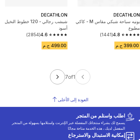
DECATHLON
DECATHLON
بونيه سباحة شبكي مقاس M - كاكي
شبشب رجالي - 120 خطوط النخيل
مطبوع
أسود
(2854)
4.6
(1441)
4.8
4.6 out of 5 stars from 2854 reviews
4.8 out of 5 stars from 1441 reviews
399.00 ج.م
499.00 ج.م
7
of
1
العودة إلى الأعلى
اطلب واستلم من المتجر
يسمح لك بشراء منتجاتك المفضلة عبر الإنترنت واستلامها بسهولة من المتجر
المفضل لديك ، هذه الخدمة متاحة مجانًا
إمكانية الاستبدال والاسترجاع