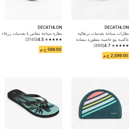
DECATHLON
DECATHLON
نظارات سباحة بعدسات برتقالية
نظارة سباحة مقاس L بعدسات زرقاء
عاكسة مع خاصية متطورة مضادة
4.5
(3145)
4.5 out of 5 stars from 3145 reviews
4.7
(888)
للضباب، ومقاس واحد
4.7 out of 5 stars from 888 reviews
599.00 ج.م
2,599.00 ج.م