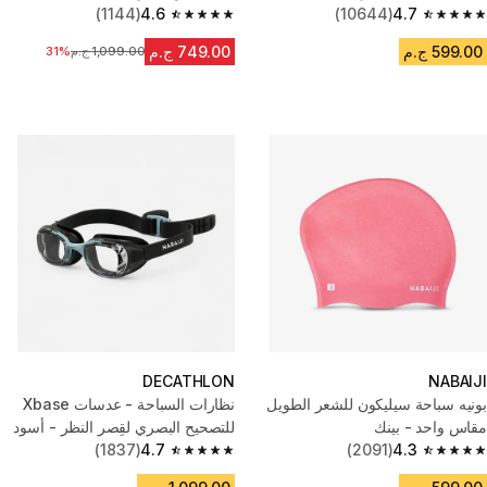
(1144)
4.6
(10644)
4.7
4.6 out of 5 stars from 1144 reviews
4.7 out of 5 stars from 10644 reviews
599.00 ج.م
749.00 ج.م
1,099.00 ج.م
السعر قبل التخفيض
31%
DECATHLON
NABAIJI
بونيه سباحة سيليكون للشعر الطويل
نظارات السباحة - عدسات Xbase
مقاس واحد - بينك
للتصحيح البصري لقِصر النظر - أسود
(1837)
4.7
(2091)
4.3
4.7 out of 5 stars from 1837 reviews
4.3 out of 5 stars from 2091 reviews