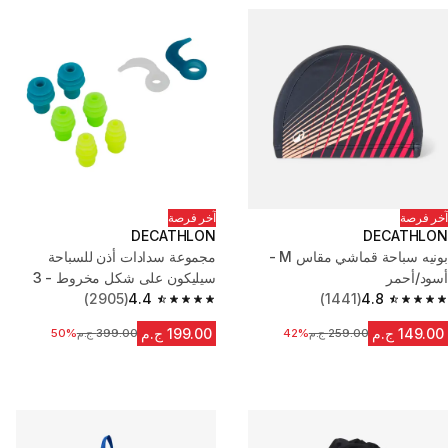
آخر فرصة
آخر فرصة
DECATHLON
DECATHLON
بونيه سباحة قماشي مقاس M -
مجموعة سدادات أذن للسباحة
أسود/أحمر
سيليكون على شكل مخروط - 3
4.8
(1441)
مقاسات
4.4
(2905)
4.4 out of 5 stars from 2905 reviews
4.8 out of 5 stars from 1441 reviews
149.00 ج.م
199.00 ج.م
259.00 ج.م
السعر قبل التخفيض
42%
399.00 ج.م
السعر قبل التخفيض
50%