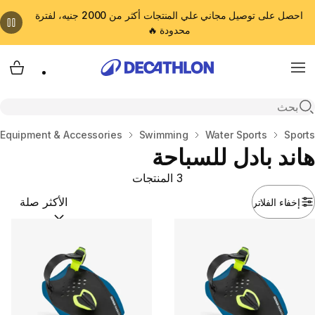
احصل على توصيل مجاني علي المنتجات أكثر من 2000 جنيه، لفترة
محدودة 🔥
cart
Menu
Open search
المنزل
Sports
Water Sports
Swimming
Equipment & Accessories
هاند بادل للسباحة
3 المنتجات
إخفاء الفلاتر
ترتيب حسب:
(optional)