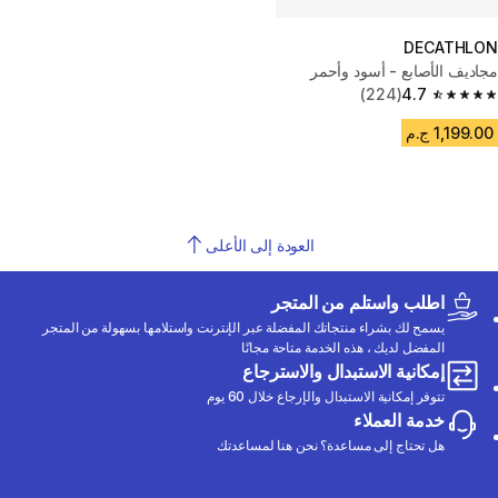
DECATHLON
مجاديف الأصابع - أسود وأحمر
(224)
4.7
4.7 out of 5 stars from 224 reviews
1,199.00 ج.م
العودة إلى الأعلى
اطلب واستلم من المتجر
يسمح لك بشراء منتجاتك المفضلة عبر الإنترنت واستلامها بسهولة من المتجر
المفضل لديك ، هذه الخدمة متاحة مجانًا
إمكانية الاستبدال والاسترجاع
تتوفر إمكانية الاستبدال والإرجاع خلال 60 يوم
خدمة العملاء
هل تحتاج إلى مساعدة؟ نحن هنا لمساعدتك