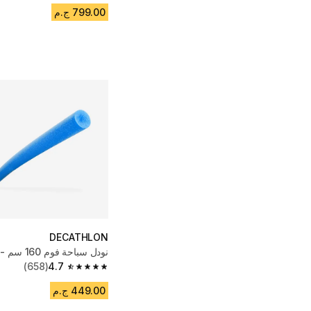
799.00 ج.م
DECATHLON
نودل سباحة فوم 160 سم - أزرق
(658)
4.7
4.7 out of 5 stars from 658 reviews
449.00 ج.م