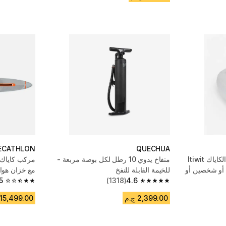
ECATHLON
QUECHUA
إطار داخلي لكرسي مركب الكاياك Itiwit
منفاخ يدوي 10 رطل لكل بوصة مربعة -
 أو شخصين أو
للخيمة القابلة للنفخ
مع خزان هواء
5
(1318)
4.6
2.5 out of 5 stars from 23 reviews
4.6 out of 5 stars from 1318 reviews
2,399.00 ج.م
15,499.00 ج.م