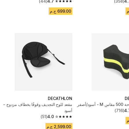
(44)
4.7
(358)
4.
4.7 out of 5 stars from 44 reviews
699.00 ج.م
DECATHLON
D
سود/أصفر
مقعد للوح التجديف وقوفًا بخطاف مزدوج -
4.
(716)
أسود
(51)
4.0
4.0 out of 5 stars from 51 reviews
2,599.00 ج.م