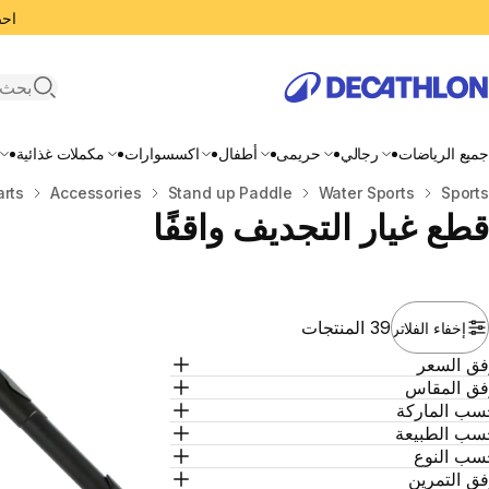
احصل
search
جميع الرياضات
رجالي
حريمى
أطفال
اكسسوارات
مكملات غذائية
المنزل
Sports
Water Sports
Stand up Paddle
Accessories
arts
قطع غيار التجديف واقفًا
39 المنتجات
إخفاء الفلاتر
فق السعر
فق المقاس
سب الماركة
سب الطبيعة
سب النوع
ق التمرين