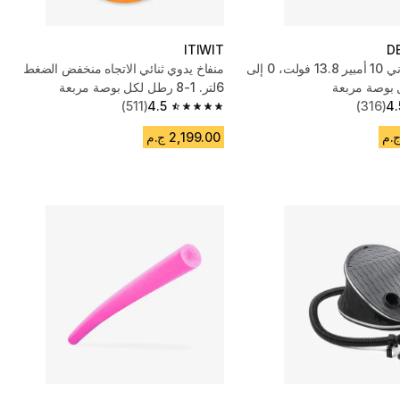
ITIWIT
D
منفاخ إلكتروني 10 أمبير 13.8 فولت، 0 إلى
منفاخ يدوي ثنائي الاتجاه منخفض الضغط
6لتر. 1-8 رطل لكل بوصة مربعة
(511)
4.5
(316)
4.
4.5 out of 5 stars from 511 reviews
2,199.00 ج.م