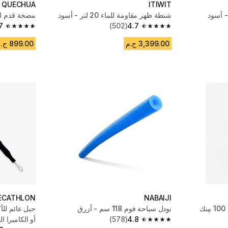
QUECHUA
ITIWIT
- أسود
شنطة ظهر مقاومة للماء 20 لتر - أسود
مضخة قدم للت
7
(502)
4.7
4.7 out of 5 stars from 2793 reviews
4.7 out of 5 stars from 502 reviews
3,399.00 ج.م
899.00 ج.م
ECATHLON
NABAIJI
ك
نودل سباحة فوم 118 سم - أزرق
حبل عائم للأك
4.8
(578)
أو الكاميرا ال
4.8 out of 5 stars from 578 reviews