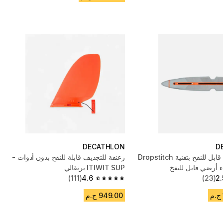
DECATHLON
D
مركب كاياك قابل للنفخ بتقنية Dropstitch
زعنفة للتجديف قابلة للنفخ بدون أدوات -
 أرضي قابل للنفخ
ITIWIT SUP برتقالي
(111)
4.6
(23)
2.
4.6 out of 5 stars from 111 reviews
949.00 ج.م