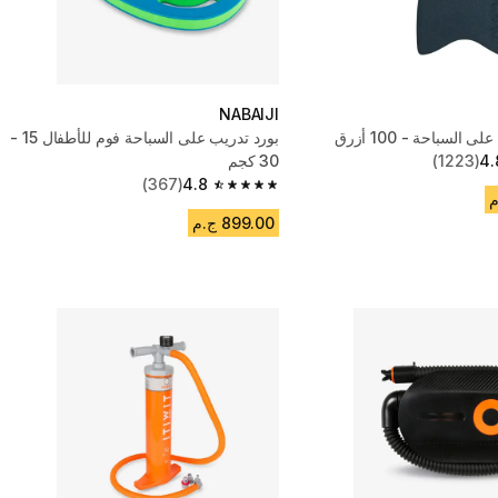
NABAIJI
 السباحة - 100 أزرق
بورد تدريب على السباحة فوم للأطفال 15 -
4.
(1223)
30 كجم
(367)
4.8
4.8 out of 5 stars from 367 reviews
899.00 ج.م