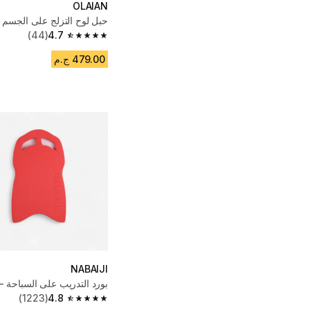
OLAIAN
حبل لوح التزلج على الجسم 
(44)
4.7
4.7 out of 5 stars from 44 reviews
479.00 ج.م
NABAIJI
بورد التدريب على السباحة - 100 بين
(1223)
4.8
4.8 out of 5 stars from 1223 reviews