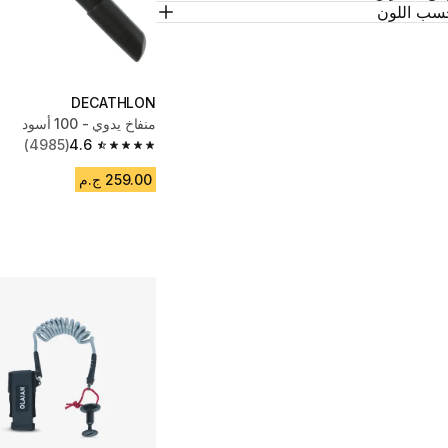
سب اللون
DECATHLON
منفاخ يدوي - 100 أسود
(4985)
4.6
4.6 out of 5 stars from 4985 reviews
259.00 ج.م