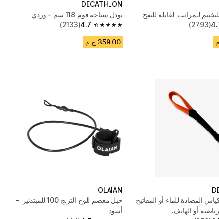
DECATHLON
خييم للمراتب القابلة للنفخ
نودل سباحة فوم 118 سم - وردي
(2133)
4.7
(2793)
4.
4.7 out of 5 stars from 2133 reviews
359.00 ج.م
OLAIAN
D
ياس المضادة للماء أو المفاتيح
حبل معصم للوح التزلج 100 للمبتدئين -
رياضية أو الهاتف.
أسود