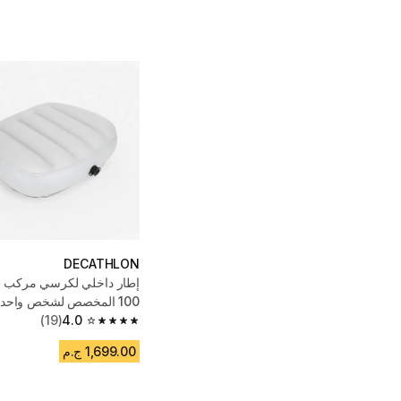
DECATHLON
100 المخصص لشخص واحد
ثلاثة
4.0
(19)
4.0 out of 5 stars from 19 reviews
1,699.00 ج.م