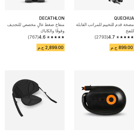
DECATHLON
QUECHUA
مضخة قدم للتخييم للمراتب القابلة
منفاخ ضغط عالٍ مخصص للتجديف
للنفخ
وقوفًا والكاياك
(767)
4.6
(2793)
4.7
4.6 out of 5 stars from 767 reviews
4.7 out of 5 stars from 2793 reviews
899.00 ج.م
2,899.00 ج.م