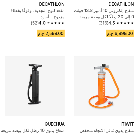
DECATHLON
DECATHLON
منفاخ إلكتروني 10 أمبير 13.8 فولت،
مقعد للوح التجديف وقوفًا بخطاف
0 إلى 20 رطلًا لكل بوصة مربعة
مزدوج - أسود
(52)
4.0
(316)
4.5
4.0 out of 5 stars from 52 reviews
4.5 out of 5 stars from 316 reviews
6,999.00 ج.م
2,599.00 ج.م
QUECHUA
ITIWIT
منفاخ يدوي ثنائي الاتجاه منخفض
منفاخ يدوي 10 رطل لكل بوصة مربعة