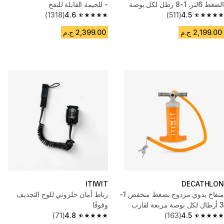
الضغط 6لتر. 1-8 رطل لكل بوصة
- للخيمة القابلة للنفخ
مربعة
4.5
(511)
4.6
(1318)
4.6 out of 5 stars from 1318 reviews
4.5 out of 5 stars from 511 reviews
2,199.00 ج.م
2,399.00 ج.م
ITIWIT
DECATHLON
منفاخ يدوي مزدوج بضغط منخفض 1-
رباط أمان حلزوني للوح التجديف
3 أرطال لكل بوصة مربعة لقارب
وقوفًا
الكاياك 2 ‏x ‏1.4‏لتر
4.5
(163)
4.8
(71)
4.8 out of 5 stars from 71 reviews
4.5 out of 5 stars from 163 reviews