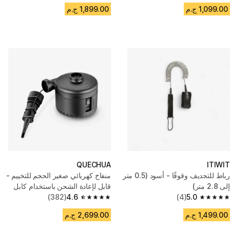
1,099.00 ج.م
1,899.00 ج.م
QUECHUA
ITIWIT
رباط للتجديف وقوفًا - أسود (0.5 متر
منفاخ كهربائي صغير الحجم للتخييم -
إلى 2.8 متر)
قابل لإعادة الشحن باستخدام كابل
(382)
4.6
USB-C
(4)
5.0
4.6 out of 5 stars from 382 reviews
5.0 out of 5 stars from 4 reviews
1,499.00 ج.م
2,699.00 ج.م