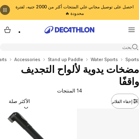
احصل على توصيل مجاني علي المنتجات أكثر من 2000 جنيه، لفترة
محدودة 🔥
cart
Menu
Open search
المنزل
Sports
Water Sports
Stand up Paddle
Accessories
arts
مضخات يدوية لألواح التجديف
واقفًا
14 المنتجات
إخفاء الفلاتر
ترتيب حسب:
(optional)