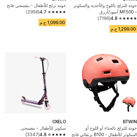
خوذة للتزلج باللوح والأحذية والسكوتر
خوذة تزلج للأطفال - بنفسجي فاتح
- MF500 أسود/أزرق
4.7
(2956)
4.7 out of 5 stars from 2956 reviews
(7196)
4.8
4.8 out of 5 stars from 7196 reviews
1,099.00 ج.م
1,299.00 ج.م
OXELO
BTWIN
خوذة للتزلج بالحذاء أو اللوح أو
سكوتر للأطفال - بنفسجي
السكوتر للأطفال - B100 برتقالي فاتح
4.8
(3347)