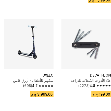
4,199.00 ج.م
OXELO
DECATHLON
عدّة الأدوات المُتعدّدة للدراجة
سكوتر للأطفال - أزرق غامق
(698)
4.7
(2278)
4.8
4.7 out of 5 stars from 698 reviews
4.8 out of 5 stars from 2278 reviews
199.00 ج.م
3,999.00 ج.م