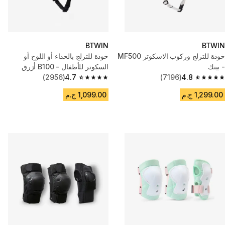
BTWIN
BTWIN
خوذة للتزلج وركوب الاسكوتر MF500
خوذة للتزلج بالحذاء أو اللوح أو
- بينك
السكوتر للأطفال - B100 أزرق
(2956)
4.7
(7196)
4.8
4.7 out of 5 stars from 2956 reviews
4.8 out of 5 stars from 7196 reviews
1,299.00 ج.م
1,099.00 ج.م