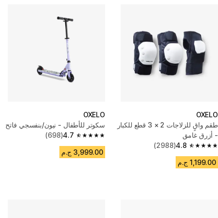
OXELO
OXELO
طقم واقٍ للزلاجات 2 × 3 قطع للكبار
سكوتر للأطفال - نيون/بنفسجي فاتح
- أزرق غامق
4.7
(698)
4.7 out of 5 stars from 698 reviews
(2988)
4.8
4.8 out of 5 stars from 2988 reviews
3,999.00 ج.م
1,199.00 ج.م