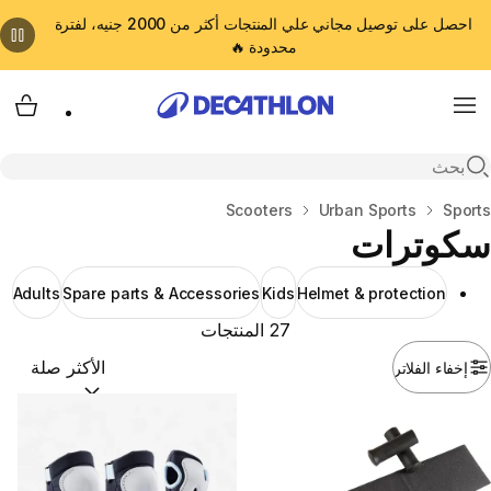
احصل على توصيل مجاني علي المنتجات أكثر من 2000 جنيه، لفترة
محدودة 🔥
cart
Menu
Open search
المنزل
Sports
Urban Sports
Scooters
سكوترات
Adults
Spare parts & Accessories
Kids
Helmet & protection
27 المنتجات
إخفاء الفلاتر
ترتيب حسب:
(optional)