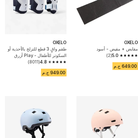
OXELO
OXELO
مقابض + مقيض - أسود
طقم واقٍ 3 قطع للتزلج بالأحذية أو
5.0
(2)
السكوتر للأطفال - Play أزرق
5.0 out of 5 stars from 2 reviews
(8011)
4.8
4.8 out of 5 stars from 8011 reviews
649.00 ج.م
949.00 ج.م