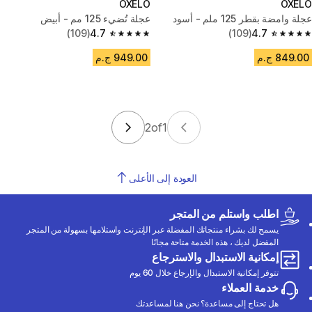
OXELO
OXELO
عجلة وامضة بقطر 125 ملم - أسود
عجلة تُضيء 125 مم - أبيض
(109)
4.7
(109)
4.7
4.7 out of 5 stars from 109 reviews
4.7 out of 5 stars from 109 reviews
849.00 ج.م
949.00 ج.م
2
of
1
العودة إلى الأعلى
اطلب واستلم من المتجر
يسمح لك بشراء منتجاتك المفضلة عبر الإنترنت واستلامها بسهولة من المتجر
المفضل لديك ، هذه الخدمة متاحة مجانًا
إمكانية الاستبدال والاسترجاع
تتوفر إمكانية الاستبدال والإرجاع خلال 60 يوم
خدمة العملاء
هل تحتاج إلى مساعدة؟ نحن هنا لمساعدتك