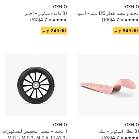
OXELO
OXELO
عجلة وامضة بقطر 125 ملم - أسود
B1 قاعدة سكوتر - أحمر
(518)
4.7
(109)
4.7
4.7 out of 5 stars from 518 reviews
4.7 out of 5 stars from 109 reviews
849.00 ج.م
249.00 ج.م
OXELO
OXELO
B1 غطاء اسكوتر - بينك
1 عجلة + محمل مخصص للسكوترات
MID 1، MID 3، MID 5، PLAY 3،
(518)
4.7