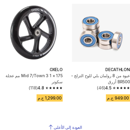
OXELO
DECATHLON
عبوة من 8 رولمان بلي للوح التزلج -
Mid 7/Town 3 1 × 175 مم عجلة
BR500 أزرق
سكوتر
(118)
4.8
(46)
4.5
4.8 out of 5 stars from 118 reviews
4.5 out of 5 stars from 46 reviews
949.00 ج.م
1,299.00 ج.م
العودة إلى الأعلى