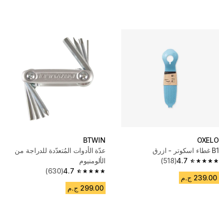
BTWIN
OXELO
B1 غطاء اسكوتر - ازرق
عدّة الأدوات المُتعدّدة للدراجة من
4.7
(518)
الألومنيوم
4.7 out of 5 stars from 518 reviews
(630)
4.7
4.7 out of 5 stars from 630 reviews
239.00 ج.م
299.00 ج.م