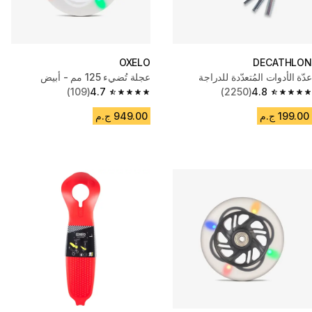
OXELO
DECATHLON
عدّة الأدوات المُتعدّدة للدراجة
عجلة تُضيء 125 مم - أبيض
(109)
4.7
(2250)
4.8
4.7 out of 5 stars from 109 reviews
4.8 out of 5 stars from 2250 reviews
199.00 ج.م
949.00 ج.م