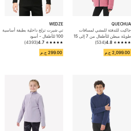
WEDZE
QUECHUA
جاكيت للتدفئة للمشي لمسافات
تي شيرت تزلج داخلية بطبقة أساسية
طويلة مبطن للأطفال من 7 إلى 15
100 للأطفال - أسود
سنة - بينك
4.8
(534)
4.7
(4393)
4.7 out of 5 stars from 4393 reviews
4.8 out of 5 stars from 534 reviews
2,099.00 ج.م
299.00 ج.م