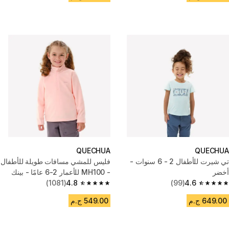
QUECHUA
QUECHUA
تي شيرت للأطفال 2 - 6 سنوات -
فليس للمشي مسافات طويلة للأطفال
أخضر
- MH100 للأعمار 2-6 عامًا - بينك
(1081)
4.8
(99)
4.6
4.8 out of 5 stars from 1081 reviews
4.6 out of 5 stars from 99 reviews
649.00 ج.م
549.00 ج.م