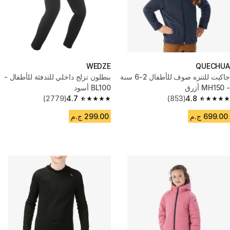
WEDZE
QUECHUA
جاكيت للتنزه صوف للأطفال 2-6 سنة
بنطلون تزلج داخلي للتدفئة للأطفال -
- MH150 أزرق
BL100 أسود
(2779)
4.7
(853)
4.8
4.7 out of 5 stars from 2779 reviews
4.8 out of 5 stars from 853 reviews
699.00 ج.م
299.00 ج.م