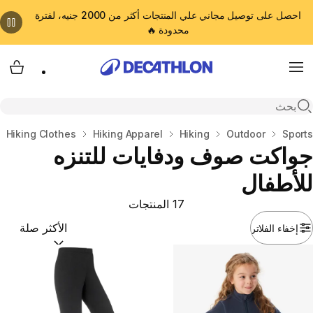
احصل على توصيل مجاني علي المنتجات أكثر من 2000 جنيه، لفترة
محدودة 🔥
cart
Menu
Open search
المنزل
Sports
Outdoor
Hiking
Hiking Apparel
Hiking Clothes
جواكت صوف ودفايات للتنزه
للأطفال
17 المنتجات
إخفاء الفلاتر
ترتيب حسب:
(optional)