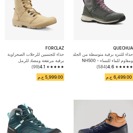
FORCLAZ
QUECHUA
حذاء للتنزه برقبة متوسطة من الجلد
حذاء للجنسين للرحلات الصحراوية
ومقاوم للماء للنساء - NH500
برقبة مرتفعة ومضاد للرمل
(99)
4.1
(584)
4.6
4.1 out of 5 stars from 99 reviews
4.6 out of 5 stars from 584 reviews
6,499.00 ج.م
5,999.00 ج.م