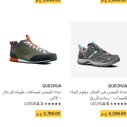
QUECHUA
QUECHUA
حذاء للمشي في الجبال مقاوم للماء
حذاء للمشي لمسافات طويلة للرجال
للسيدات - رمادي/أزرق
- كاكي
(2858)
4.3
(4126)
4.6
4.3 out of 5 stars from 2858 reviews
4.6 out of 5 stars from 4126 reviews
4,399.00 ج.م
3,799.00 ج.م