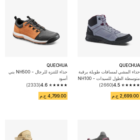
QUECHUA
QUECHUA
حذاء المشي لمسافات طويلة برقبة
حذاء للتنزه للرجال - NH500 بني
متوسطة الطول للسيدات - NH100
أسود
رمادي
4.5
(2660)
4.6
(2333)
4.6 out of 5 stars from 2333 reviews
4.5 out of 5 stars from 2660 reviews
2,699.00 ج.م
4,799.00 ج.م