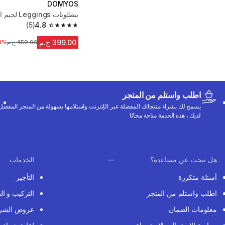
DOMYOS
بنطلونات Leggings لجيم الأطفال- رمادي
(5)
4.8
4.8 out of 5 stars from 5 reviews
399.00 ج.م
459.00 ج.م
3%
السعر قبل التخف
اطلب واستلم من المتجر
يسمح لك بشراء منتجاتك المفضلة عبر الإنترنت واستلامها بسهولة من المتجر المفضل
لديك ، هذه الخدمة متاحة مجانًا
هل تبحث عن مساعدة؟
الخدمات
أسئلة متكررة
التأجير
اطلب واستلم من المتجر
التركيب و ال
معلومات الضمان
عروض الشر