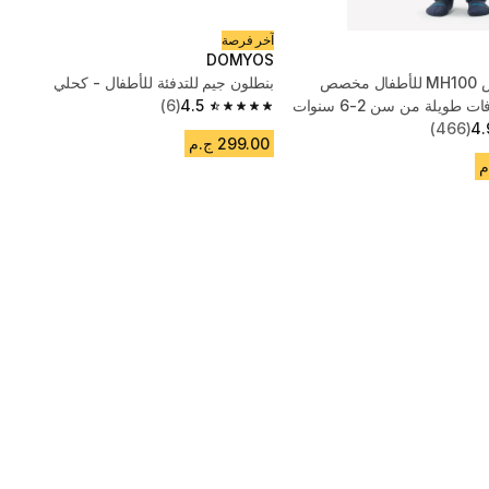
آخر فرصة
DOMYOS
بنطلون فليس MH100 للأطفال مخصص
بنطلون جيم للتدفئة للأطفال - كحلي
للمشي مسافات طويلة من سن 2-6 سنوات
4.5
(6)
4.5 out of 5 stars from 6 reviews
(466)
4.
299.00 ج.م