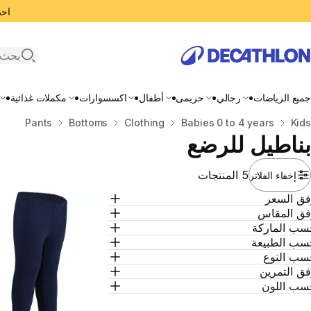
احصل
search
جميع الرياضات
رجالي
حريمى
أطفال
اكسسوارات
مكملات غذائية
Kids
المنزل
Babies 0 to 4 years
Clothing
Bottoms
Pants
بناطيل للرضع
5 المنتجات
إخفاء الفلاتر
فق السعر
فق المقاس
سب الماركة
سب الطبيعة
سب النوع
ق التمرين
سب اللون