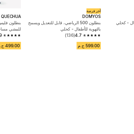
آخر فرصة
QUECHUA
DOMYOS
ال - كحلي
بنطلون 500 الرياضي، قابل للتعديل ويسمح
بالتهوية للأطفال - كحلي
4.7
(136)
- كحلي أزرق
9
4.9 out of 5 stars from 466 reviews
4.7 out of 5 stars from 136 reviews
599.00 ج.م
499.00 ج.م