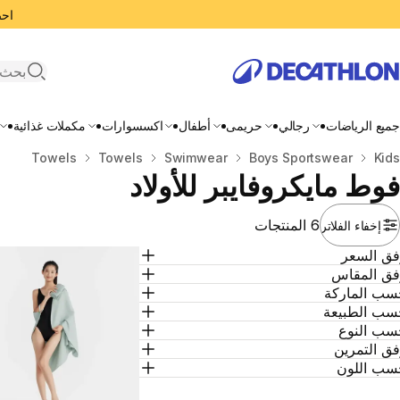
احصل
search
جميع الرياضات
رجالي
حريمى
أطفال
اكسسوارات
مكملات غذائية
Kids
المنزل
Boys Sportswear
Swimwear
Towels
Towels
فوط مايكروفايبر للأولاد
6 المنتجات
إخفاء الفلاتر
فق السعر
فق المقاس
سب الماركة
سب الطبيعة
سب النوع
ق التمرين
سب اللون