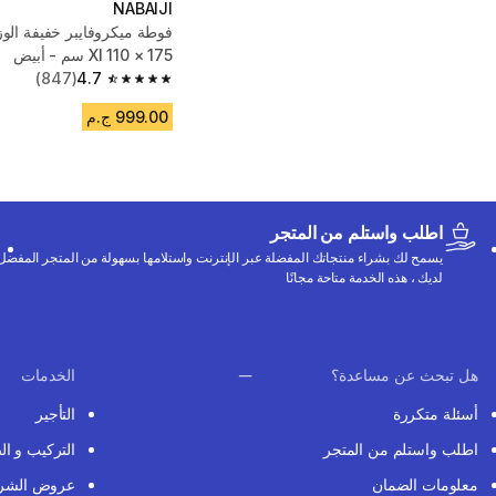
NABAIJI
فوطة ميكروفايبر خفيفة الو
Xl 110 × 175 سم - أبيض
(847)
4.7
4.7 out of 5 stars from 847 reviews
999.00 ج.م
اطلب واستلم من المتجر
يسمح لك بشراء منتجاتك المفضلة عبر الإنترنت واستلامها بسهولة من المتجر المفضل
لديك ، هذه الخدمة متاحة مجانًا
هل تبحث عن مساعدة؟
الخدمات
أسئلة متكررة
التأجير
اطلب واستلم من المتجر
التركيب و ال
معلومات الضمان
عروض الشر