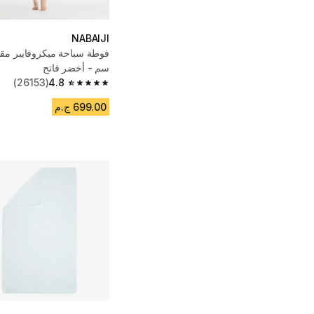
NABAIJI
سم - أخضر فاتح
(26153)
4.8
4.8 out of 5 stars from 26153 reviews
699.00 ج.م