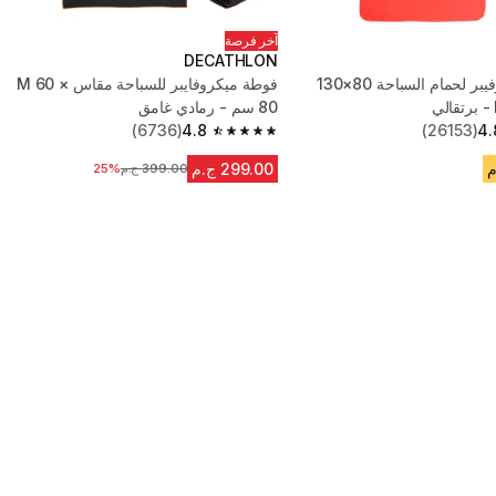
آخر فرصة
DECATHLON
فوطة ميكروفيبر لحمام السباحة 80×130
فوطة ميكروفايبر للسباحة مقاس M 60 ×
80 سم - رمادي غامق
(6736)
4.8
(26153)
4.
4.8 out of 5 stars from 6736 reviews
299.00 ج.م
399.00 ج.م
السعر قبل التخفيض
25%