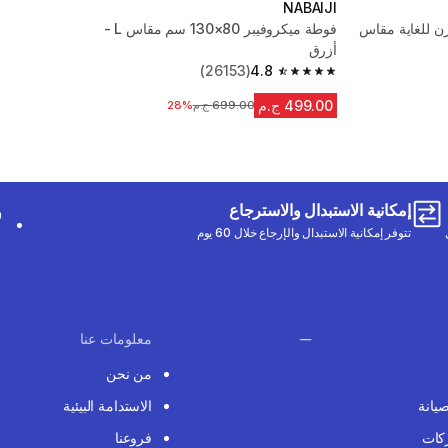
NABAIJI
زن للغاية مقاس
فوطة ميكروفيبر 80×130 سم مقاس L -
أزرق
(26153)
4.8
4.8 out of 5 stars from 26153 reviews
499.00 ج.م
699.00 ج.م
السعر قبل التخفيض
28%
إمكانية الاستبدال والاسترجاع
تتوفر إمكانية الاستبدال والإرجاع خلال 60 يوم
معلومات عنا
من نحن
صيانة
الاستدامة البيئية
كات
فروعنا