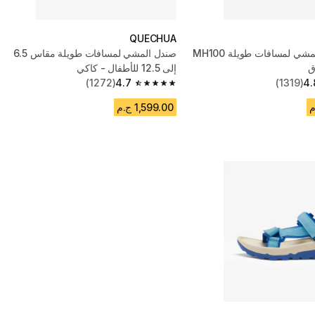
QUECHUA
صنادل JR للمشي لمسافات طويلة MH100
صندل المشي لمسافات طويلة مقاس 6.5
ق
إلى 12.5 للأطفال - كاكي
(1272)
4.7
(1319)
4.
4.7 out of 5 stars from 1272 reviews
1,599.00 ج.م