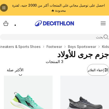
احصل على توصيل مجاني علي المنتجات أكثر من 2000 جنيه، لفترة
محدودة 🔥
cart
Menu
Open search
Kids
المنزل
Boys Sportswear
Footwear
Sneakers & Sports Shoes
جزم جرى للأولاد
3 المنتجات
إخفاء الفلاتر
ترتيب حسب:
(optional)