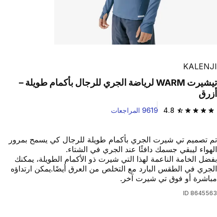
KALENJI
تيشيرت WARM لرياضة الجري للرجال بأكمام طويلة –
أزرق
4.8
9619 المراجعات
4.8 out of 5 stars from 9619 reviews
تم تصميم تي شيرت الجري بأكمام طويلة للرجال كي يسمح بمرور
الهواء ليبقي جسمك دافئًا عند الجري في الشتاء.
بفضل الخامة الناعمة لهذا التي شيرت ذو الأكمام الطويلة، يمكنك
الجري في الطقس البارد مع التخلص من العرق أيضًا.يمكن ارتداؤه
مباشرة أو فوق تي شيرت آخر.
ID
8645563