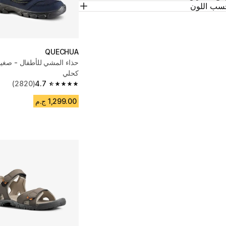
سب اللون
QUECHUA
كحلي
(2820)
4.7
4.7 out of 5 stars from 2820 reviews
1,299.00 ج.م