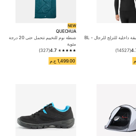
NEW
QUECHUA
تي شيرت طبقة داخلية للتزلج للرجال - BL
شنطة نوم للتخييم تتحمل حتى 20 درجة
مئوية
(327)
4.7
(14527)
4.
4.7 out of 5 stars from 327 reviews
1,499.00 ج.م