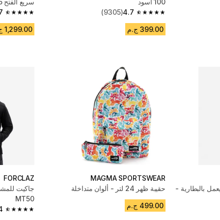
100 أسود
سريع الفتح 0.5 لتر للمشي لمسافات طويلة
7
(9305)
4.7
4.7 out of 5 stars from 6483 reviews
4.7 out of 5 stars from 9305 reviews
399.00 ج.م
1,299.00 ج.م
FORCLAZ
MAGMA SPORTSWEAR
مل بالبطارية -
حقيبة ظهر 24 لتر - ألوان متداخلة
جاكيت للمشي
MT50
499.00 ج.م
4
4.4 out of 5 stars from 12584 reviews