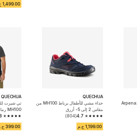
1,499.00 ج.م
QUECHUA
QUECHUA
 ظهر للتنزه 10 لتر - Arpenaz
حذاء مشي للأطفال برباط MH100 من
تي شيرت للتن
مقاس 2 إلى 5- أزرق
MH100 رمادي غامق
8
(804)
4.7
4.8 out of 5 stars from 13142 reviews
4.7 out of 5 stars from 804 reviews
1,199.00 ج.م
399.00 ج.م