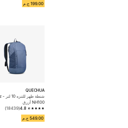
199.00 ج.م
QUECHUA
شنطة
NH100 أزرق
(18439)
4.8
4.8 out of 5 stars from 18439 reviews
549.00 ج.م