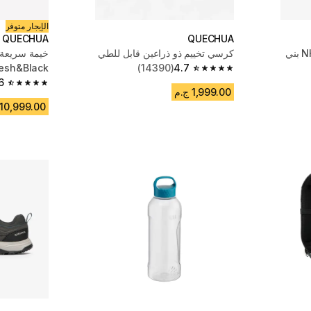
الإيجار متوفر
QUECHUA
QUECHUA
كرسي تخييم ذو ذراعين قابل للطي
resh&Black
(14390)
4.7
4.7 out of 5 stars from 14390 reviews
6
4.6 out of 5 stars from 231 reviews
1,999.00 ج.م
10,999.00 ج.م