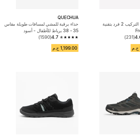
QUECHUA
خيمة سريعة التركيب 2 فرد بتقنية
حذاء برقبة للمشي لمسافات طويلة مقاس
F
35 - 38 برباط للأطفال - أسود
(1590)
4.7
(231)
4.
4.7 out of 5 stars from 1590 reviews
1,199.00 ج.م