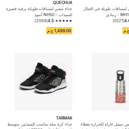
QUECHUA
 لمسافات طويلة في الجبال
حذاء مشي لمسافات طويلة برقبة قصيرة
للسيدات - NH50 أسود
(2068)
4.5
(5521)
4.
4.5 out of 5 stars from 2068 reviews
1,499.00 ج.م
TARMAK
س ستيل عازلة للحرارة بغطاء
حذاء كرة سلة مناسب للمبتدئين متوسط