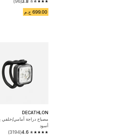
(96)
3.8
3.8 out of 5 stars from 96 reviews
699.00 ج.م
DECATHLON
مصباح دراجة أمامي/خلفي يع
أسود
(3194)
4.6
4.6 out of 5 stars from 3194 reviews