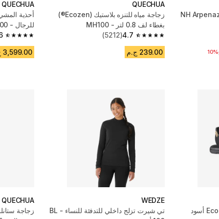
QUECHUA
QUECHUA
طة ظهر للتنزه 20 لتر - NH Arpenaz
زجاجة مياه للتنزه بلاستيك (Ecozen®)
أحذية المشي
بغطاء لف 0.8 لتر - MH100
للرجال - MH100 - رمادي
6
(5212)
4.7
4.6 out of 5 stars from 5521 reviews
4.7 out of 5 stars from 5212 reviews
239.00 ج.م
3,599.00 ج.م
فيض
10%
QUECHUA
WEDZE
تي شيرت تزلج داخلي للتدفئة للنساء - BL
زجاجة ستانل