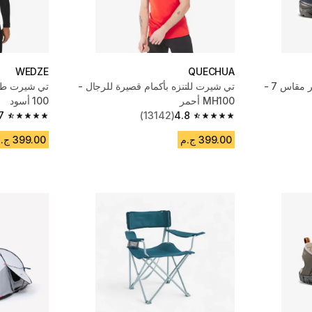
WEDZE
QUECHUA
حذاء المشي للأطفال - صغير مقاس 7 -
تي شيرت للتنزه بأكمام قصيرة للرجال -
MH100 أحمر
100 أسود
7
(13142)
4.8
4.7 out of 5 stars from 14527 reviews
4.8 out of 5 stars from 13142 reviews
399.00 ج.م
399.00 ج.م