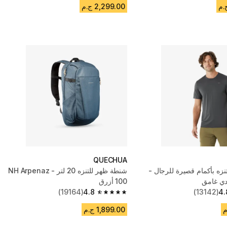
2,299.00 ج.م
QUECHUA
زه بأكمام قصيرة للرجال -
شنطة ظهر للتنزه 20 لتر - NH Arpenaz
100 أزرق
(19164)
4.8
(13142)
4.
4.8 out of 5 stars from 19164 reviews
1,899.00 ج.م