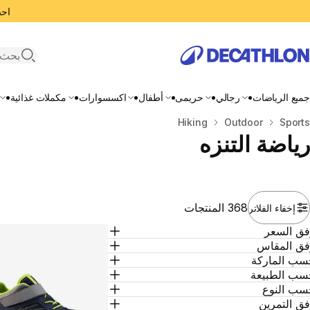
احصل
search
جميع الرياضات
رجالي
حريمى
أطفال
اكسسوارات
مكملات غذائية
المنزل
Sports
Outdoor
Hiking
رياضة التنزه
368 المنتجات
إخفاء الفلاتر
فق السعر
فق المقاس
سب الماركة
سب الطبيعة
سب النوع
ق التمرين