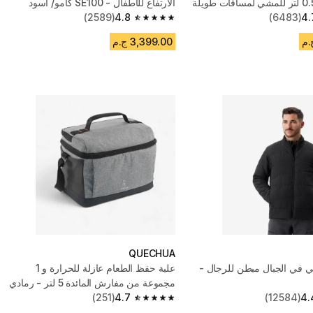
الارتفاع للأطفال - SE100 كامو/ أسود
(2589)
4.8
(6483)
4.
4.8 out of 5 stars from 2589 reviews
3,399.00 ج.م
QUECHUA
 في الجبال مبطن للرجال -
علبة حفظ الطعام عازلة للحرارة و 1
مجموعة من مفارش المائدة 5 لتر - رمادي
(251)
4.7
(12584)
4.
4.7 out of 5 stars from 251 reviews