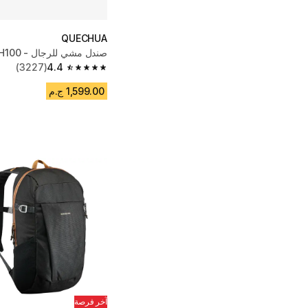
QUECHUA
صندل مشي للرجال - NH100 بني
(3227)
4.4
4.4 out of 5 stars from 3227 reviews
1,599.00 ج.م
آخر فرصة