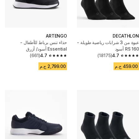
ARTENGO
DECATHLON
عبوة من 3 شرابات رياضية طويلة -
حذاء تنس برباط للأطفال -
RS 160 أسود
Essential أسود/ أزرق
(661)
4.7
(18175)
4.7
4.7 out of 5 stars from 661 reviews
4.7 out of 5 stars from 18175 reviews
459.00 ج.م
2,799.00 ج.م