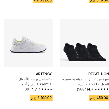
549.00 ج.م
399.00 ج.م
ARTENGO
DECATHLON
عبوة من 3 شرابات رياضية قصيرة
حذاء تنس برباط للأطفال -
الطول - RS 500 أسود
Essential أبيض/ أصفر
(661)
4.7
(5684)
4.7
4.7 out of 5 stars from 661 reviews
4.7 out of 5 stars from 5684 reviews
459.00 ج.م
2,799.00 ج.م