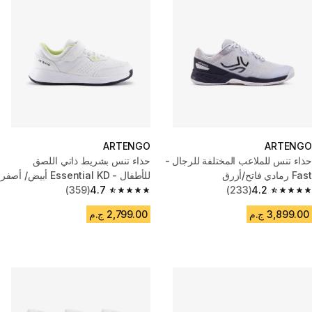
ARTENGO
ARTENGO
حذاء تنس للملاعب المختلفة للرجال -
حذاء تنس بشريط ذاتي اللصق
Fast رمادي فاتح/أزرق
للأطفال - Essential KD أبيض/ أصفر
(359)
4.7
(233)
4.2
4.7 out of 5 stars from 359 reviews
4.2 out of 5 stars from 233 reviews
3,899.00 ج.م
2,799.00 ج.م