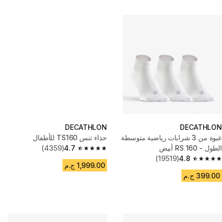
DECATHLON
DECATHLON
عبوة من 3 شرابات رياضية متوسطة
حذاء تنس TS160 للأطفال
الطول - RS 160 أبيض
4.7
(4359)
4.7 out of 5 stars from 4359 reviews
(19519)
4.8
4.8 out of 5 stars from 19519 reviews
1,999.00 ج.م
399.00 ج.م