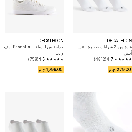
DECATHLON
DECATHLON
عبوة من 3 شرابات قصيرة للتنس -
حذاء تنس للنساء - Essential أوف
أبيض
وايت
(758)
4.5
(4812)
4.7
4.5 out of 5 stars from 758 reviews
4.7 out of 5 stars from 4812 reviews
279.00 ج.م
1,799.00 ج.م