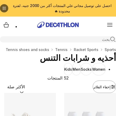
احصل على توصيل مجاني علي المنتجات أكثر من 2000 جنيه، لفترة
محدودة 🔥
cart
Menu
Open search
المنزل
Sports
Racket Sports
Tennis
Tennis shoes and socks
أحذيه و شرابات التنس
Kids
Men
Socks
Women
52 المنتجات
إخفاء الفلاتر
ترتيب حسب:
(optional)