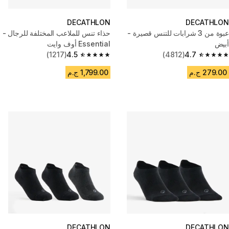
DECATHLON
DECATHLON
عبوة من 3 شرابات للتنس قصيرة -
حذاء تنس للملاعب المختلفة للرجال -
أبيض
Essential أوف وايت
(1217)
4.5
(4812)
4.7
4.5 out of 5 stars from 1217 reviews
4.7 out of 5 stars from 4812 reviews
279.00 ج.م
1,799.00 ج.م
DECATHLON
DECATHLON