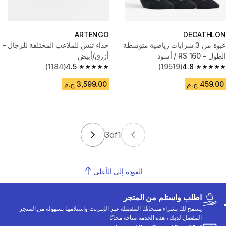
ARTENGO
DECATHLON
عبوة من 3 شرابات رياضية متوسطة
حذاء تنس للملاعب المختلفة للرجال -
الطول - RS 160 / أسود
أزرق/أبيض
(1184)
4.5
(19519)
4.8
4.5 out of 5 stars from 1184 reviews
4.8 out of 5 stars from 19519 reviews
459.00 ج.م
3,599.00 ج.م
3
of
1
العودة إلى الأعلى
اطلب واستلم من المتجر
يسمح لك بشراء منتجاتك المفضلة عبر الإنترنت واستلامها بسهولة من المتجر
المفضل لديك ، هذه الخدمة متاحة مجانًا