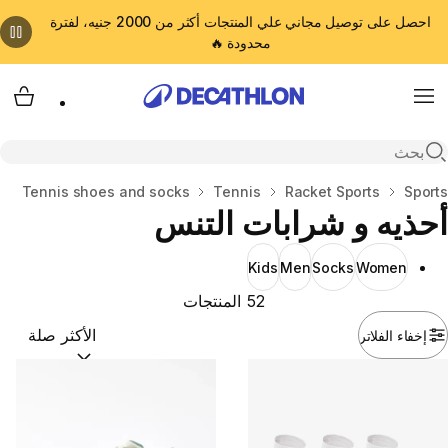
احصل على توصيل مجاني علي المنتجات أكثر من 2000 جنيه، لفترة
محدودة 🔥
cart
Menu
Open search
المنزل
Sports
Racket Sports
Tennis
Tennis shoes and socks
أحذيه و شرابات التنس
Kids
Men
Socks
Women
52 المنتجات
إخفاء الفلاتر
ترتيب حسب:
(optional)