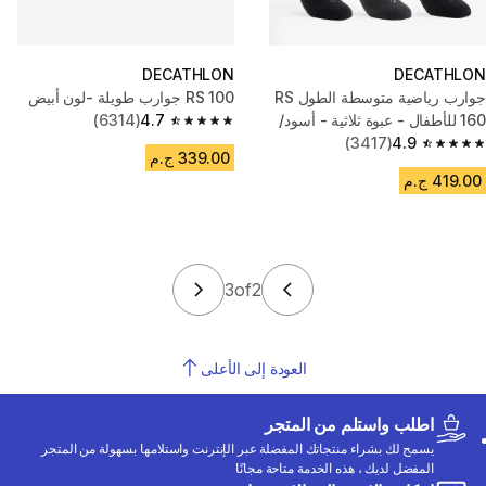
DECATHLON
DECATHLON
جوارب رياضية متوسطة الطول RS
RS 100 جوارب طويلة -لون أبيض
160 للأطفال - عبوة ثلاثية - أسود/
4.7
(6314)
4.7 out of 5 stars from 6314 reviews
رمادي
4.9
(3417)
4.9 out of 5 stars from 3417 reviews
339.00 ج.م
419.00 ج.م
3
of
2
العودة إلى الأعلى
اطلب واستلم من المتجر
يسمح لك بشراء منتجاتك المفضلة عبر الإنترنت واستلامها بسهولة من المتجر
المفضل لديك ، هذه الخدمة متاحة مجانًا