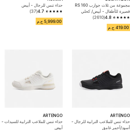
مجموعة من ثلاث جوارب RS 160
حذاء تنس للرجال - أبيض
قصيرة للأطفال - أبيض/ كحلي
4.7
(37)
4.7 out of 5 stars from 37 reviews
(2610)
4.8
4.8 out of 5 stars from 2610 reviews
5,999.00 ج.م
419.00 ج.م
ARTENGO
ARTENGO
حذاء تنس للملاعب الترابية للرجال -
حذاء تنس للملاعب الترابية للسيدات -
أسود/أحمر غامق
أبيض