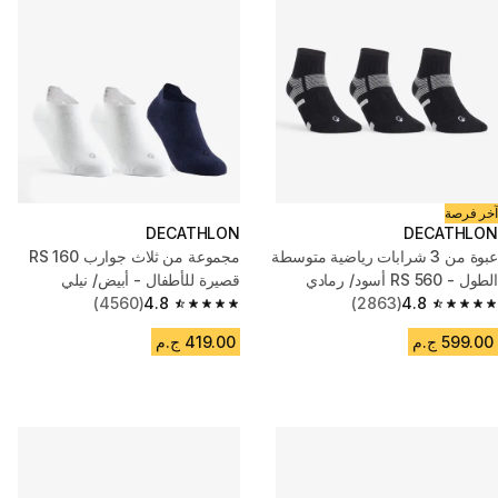
آخر فرصة
DECATHLON
DECATHLON
عبوة من 3 شرابات رياضية متوسطة
مجموعة من ثلاث جوارب RS 160
الطول - RS 560 أسود/ رمادي
قصيرة للأطفال - أبيض/ نيلي
(4560)
4.8
(2863)
4.8
4.8 out of 5 stars from 4560 reviews
4.8 out of 5 stars from 2863 reviews
599.00 ج.م
419.00 ج.م