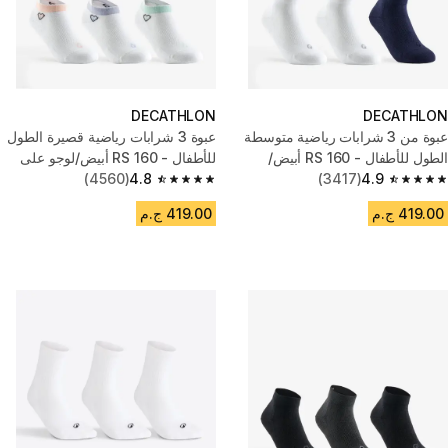
DECATHLON
DECATHLON
عبوة من 3 شرابات رياضية متوسطة
عبوة 3 شرابات رياضية قصيرة الطول
الطول للأطفال - RS 160 أبيض/
للأطفال - RS 160 أبيض/لوجو على
كحلي
4.9
(3417)
شكل قلب
4.8
(4560)
4.8 out of 5 stars from 4560 reviews
4.9 out of 5 stars from 3417 reviews
419.00 ج.م
419.00 ج.م