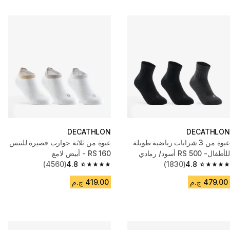
DECATHLON
DECATHLON
عبوة من 3 شرابات رياضية طويلة
عبوة من ثلاثة جوارب قصيرة للتنس
للأطفال- RS 500 أسود/ رمادي
RS 160 - أبيض لامع
(4560)
4.8
(1830)
4.8
4.8 out of 5 stars from 4560 reviews
4.8 out of 5 stars from 1830 reviews
479.00 ج.م
419.00 ج.م