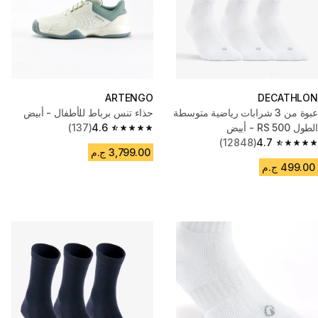
ARTENGO
DECATHLON
عبوة من 3 شرابات رياضية متوسطة
حذاء تنس برباط للأطفال - أبيض
الطول RS 500 - أبيض
4.6
(137)
4.6 out of 5 stars from 137 reviews
(12848)
4.7
4.7 out of 5 stars from 12848 reviews
3,799.00 ج.م
499.00 ج.م