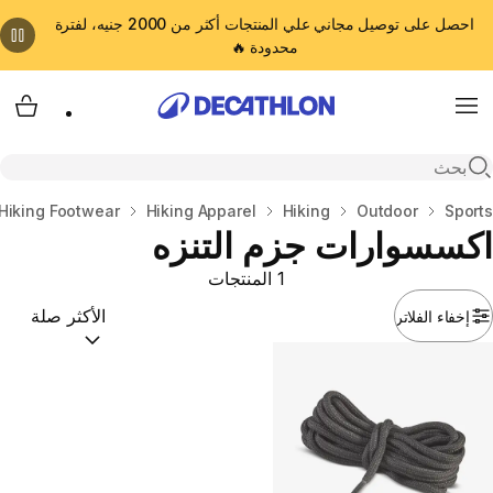
احصل على توصيل مجاني علي المنتجات أكثر من 2000 جنيه، لفترة
محدودة 🔥
cart
Menu
Open search
المنزل
Sports
Outdoor
Hiking
Hiking Apparel
Hiking Footwear
اكسسوارات جزم التنزه
1 المنتجات
إخفاء الفلاتر
ترتيب حسب:
(optional)