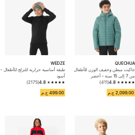
WEDZE
QUECHUA
جاكيت مبطن وخفيف الوزن للأطفال
طبقة أساسية حرارية للتزلج للأطفال -
من 7 إلى 15 سنة - أخضر
أسود
(2175)
4.8
(411)
4.8
4.8 out of 5 stars from 2175 reviews
4.8 out of 5 stars from 411 reviews
2,099.00 ج.م
499.00 ج.م