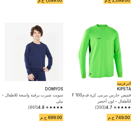
2,099.00 ج.م
1,099.00 ج.م
آخر فرصة
DOMYOS
KIPSTA
قميص حارس مرمى كرة قدمF 100
سويت شيرت برقبة واسعة للاطفال -
للأطفال – لون أخضر
نيلي
(861)
4.8
(393)
4.7
4.8 out of 5 stars from 861 reviews
4.7 out of 5 stars from 393 reviews
749.00 ج.م
699.00 ج.م