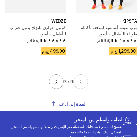
WEDZE
KIPSTA
توب طبقة أساسية للتدفئة بأكمام
كولون حراري للتزلج بدون شراب
طويلة للأطفال - أسود
للأطفال - أسود
(1499)
4.8
(3848)
4.8
4.8 out of 5 stars from 1499 reviews
4.8 out of 5 stars from 3848 reviews
1,299.00 ج.م
499.00 ج.م
2
of
1
العودة إلى الأعلى
اطلب واستلم من المتجر
يسمح لك بشراء منتجاتك المفضلة عبر الإنترنت واستلامها بسهولة من المتجر
المفضل لديك ، هذه الخدمة متاحة مجانًا