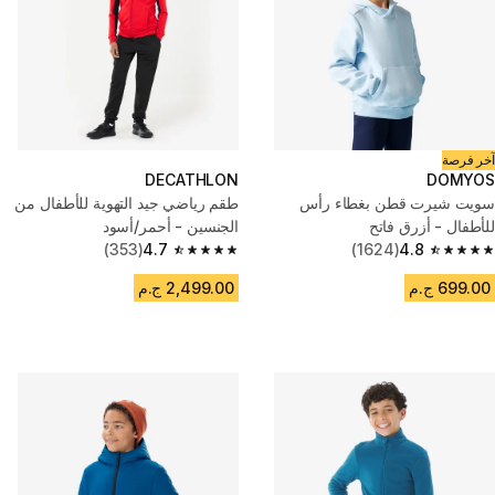
آخر فرصة
DECATHLON
DOMYOS
سويت شيرت قطن بغطاء رأس
طقم رياضي جيد التهوية للأطفال من
للأطفال - أزرق فاتح
الجنسين - أحمر/أسود
(353)
4.7
(1624)
4.8
4.7 out of 5 stars from 353 reviews
4.8 out of 5 stars from 1624 reviews
699.00 ج.م
2,499.00 ج.م