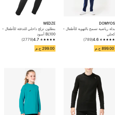
WEDZE
DOMYOS
بدلة رياضية تسمح بالتهوية للأطفال -
بنطلون تزلج داخلي للتدفئة للأطفال -
كحلي
BL100 أسود
(2779)
4.7
(789)
4.6
4.7 out of 5 stars from 2779 reviews
4.6 out of 5 stars from 789 reviews
899.00 ج.م
299.00 ج.م