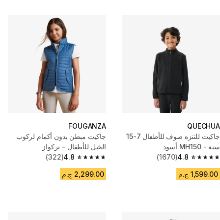
FOUGANZA
QUECHUA
جاكيت للتنزه صوف للأطفال 7-15
جاكيت مبطن بدون أكمام لركوب
سنة - MH150 أسود
الخيل للأطفال - تركواز
(322)
4.8
(1670)
4.8
4.8 out of 5 stars from 322 reviews
4.8 out of 5 stars from 1670 reviews
1,599.00 ج.م
2,299.00 ج.م