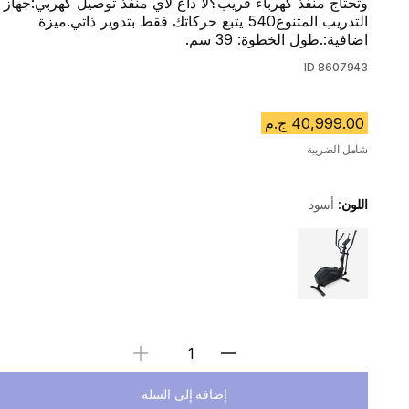
وتحتاج منفذ كهرباء قريب؟لا داع لأي منفذ توصيل كهربي:جهاز
التدريب المتنوع540 يتبع حركاتك فقط بتدوير ذاتي.ميزة
اضافية:.طول الخطوة: 39 سم.
ID
8607943
40,999.00 ج.م
شامل الضريبة
اللون:
أسود
Choose a variant
Select Quantity
إضافة إلى السلة