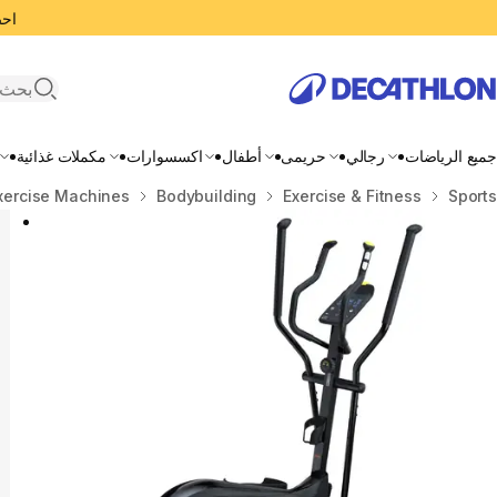
احصل
search
جميع الرياضات
رجالي
حريمى
أطفال
اكسسوارات
مكملات غذائية
المنزل
Sports
Exercise & Fitness
Bodybuilding
xercise Machines